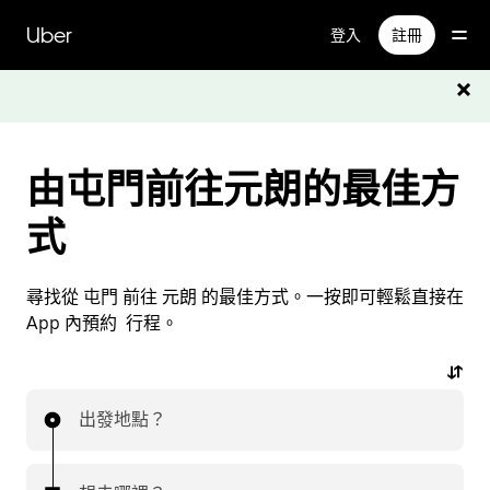
跳
Uber
登入
註冊
至
主
要
內
容
由屯門前往元朗的最佳方
式
尋找從 屯門 前往 元朗 的最佳方式。一按即可輕鬆直接在
App 內預約 行程。
出發地點？