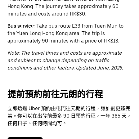
選
Hong Kong. The journey takes approximately 60
擇
minutes and costs around HK$30.
日
Bus service:
Take bus route E33 from Tuen Mun to
期。
the Yuen Long Hong Kong area. The trip is
按
approximately 90 minutes with a price of HK$13.
下
Esc
Note: The travel times and costs are approximate
按
and subject to change depending on traffic
鈕
conditions and other factors. Updated June, 2025.
即
可
關
提前預約前往元朗的行程
閉
日
曆。
立即透過 Uber 預約由屯門往元朗的行程，讓計劃更臻完
美。你可以在出發前最多 90 日預約行程，一年 365 天，
任何日子、任何時間均可。