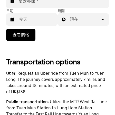
想去哪裡？
日期
時間
現在
按
查看價格
下
向
下
箭
Transportation options
咀
鍵，
Uber:
Request an Uber ride from Tuen Mun to Yuen
即
Long. The journey covers approximately 7 miles and
可
takes around 18 minutes, with an estimated price
使
of HK$136.
用
日
Public transportation:
Utilize the MTR West Rail Line
曆
from Tuen Mun Station to Hung Hom Station.
和
Transfer to the East Rail Line towards Yuen Long