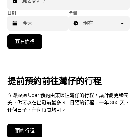
想去哪裡？
日期
時間
現在
按
查看價格
下
向
下
箭
咀
提前預約前往灣仔的行程
鍵，
即
立即透過 Uber 預約由東區往灣仔的行程，讓計劃更臻完
可
美。你可以在出發前最多 90 日預約行程，一年 365 天，
使
任何日子、任何時間均可。
用
日
曆
預約行程
和