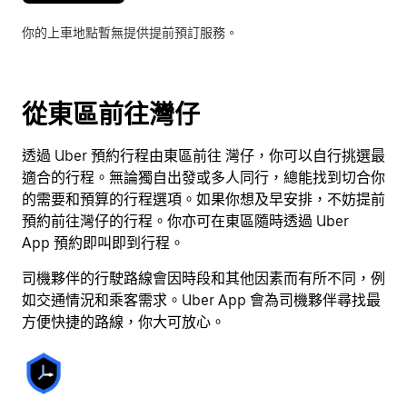
選
你的上車地點暫無提供提前預訂服務。
擇
日
期。
按
從東區前往灣仔
下
Esc
透過 Uber 預約行程由東區前往 灣仔，你可以自行挑選最
按
適合的行程。無論獨自出發或多人同行，總能找到切合你
鈕
的需要和預算的行程選項。如果你想及早安排，不妨提前
即
預約前往灣仔的行程。你亦可在東區隨時透過 Uber
可
App 預約即叫即到行程。
關
閉
司機夥伴的行駛路線會因時段和其他因素而有所不同，例
日
如交通情況和乘客需求。Uber App 會為司機夥伴尋找最
曆。
方便快捷的路線，你大可放心。