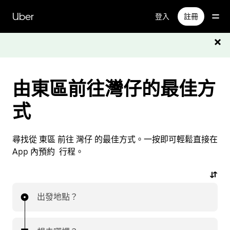
跳
Uber
登入
註冊
至
主
要
內
容
由東區前往灣仔的最佳方
式
尋找從 東區 前往 灣仔 的最佳方式。一按即可輕鬆直接在
App 內預約 行程。
出發地點？