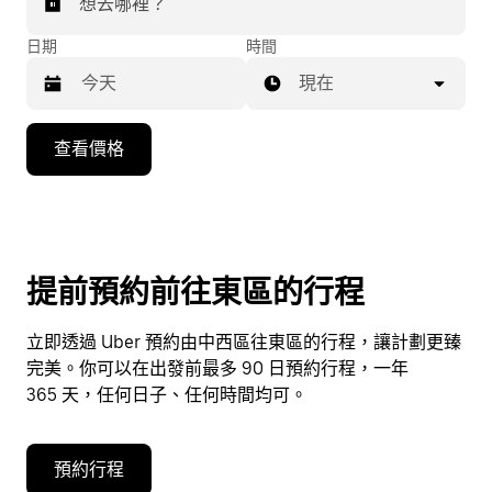
想去哪裡？
日期
時間
現在
按
查看價格
下
向
下
箭
咀
提前預約前往東區的行程
鍵，
即
立即透過 Uber 預約由中西區往東區的行程，讓計劃更臻
可
完美。你可以在出發前最多 90 日預約行程，一年
使
365 天，任何日子、任何時間均可。
用
日
曆
預約行程
和