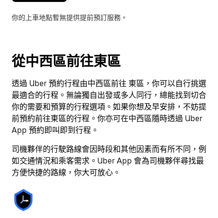
選
你的上車地點暫無提供提前預訂服務。
擇
日
期。
按
從中西區前往東區
下
Esc
透過 Uber 預約行程由中西區前往 東區，你可以自行挑選
按
最適合的行程。無論獨自出發或多人同行，總能找到切合
鈕
你的需要和預算的行程選項。如果你想及早安排，不妨提
即
前預約前往東區的行程。你亦可在中西區隨時透過 Uber
可
App 預約即叫即到行程。
關
閉
司機夥伴的行駛路線會因時段和其他因素而有所不同，例
日
如交通情況和乘客需求。Uber App 會為司機夥伴尋找最
曆。
方便快捷的路線，你大可放心。