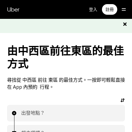
跳
Uber
登入
註冊
至
主
要
內
容
由中西區前往東區的最佳
方式
尋找從 中西區 前往 東區 的最佳方式。一按即可輕鬆直接
在 App 內預約 行程。
出發地點？