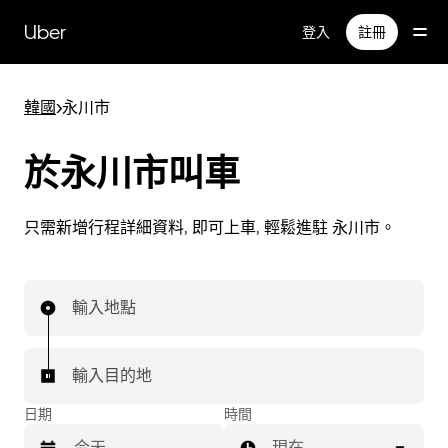
跳
Uber
登入
註冊
至
主
要
韓國
>
永川市
內
容
於永川市叫車
只需新增行程詳細資料, 即可上車, 輕鬆進駐 永川市。
輸入地點
輸入目的地
日期
時間
現在