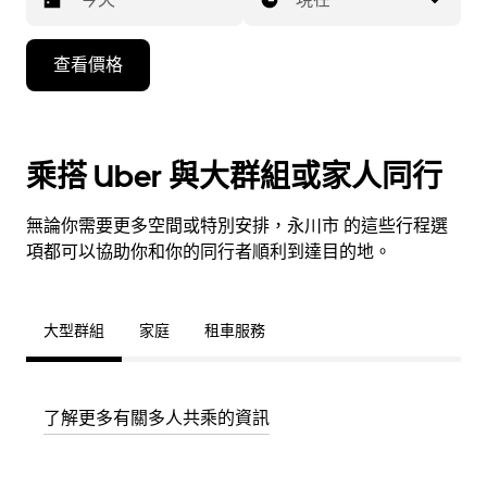
按
查看價格
下
向
下
箭
乘搭 Uber 與大群組或家人同行
咀
鍵，
無論你需要更多空間或特別安排，永川市 的這些行程選
即
項都可以協助你和你的同行者順利到達目的地。
可
使
用
大型群組
家庭
租車服務
日
曆
和
了解更多有關多人共乘的資訊
選
擇
日