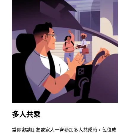
多人共乘
同
當你邀請朋友或家人一齊參加多人共乘時，每位成
如果