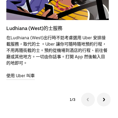
Ludhiana (West)的士服務
L
在Ludhiana (West)出行時不妨考慮選用 Uber 安排接
乘
載服務，取代的士 。Uber 讓你可隨時隨地預約行程，
地
不用再隨街截的士。預約從機場到酒店的行程、前往餐
地
廳或其他地方。一切由你話事。打開 App 然後輸入目
供
的地即可。
務
使用 Uber 叫車
開
1/3