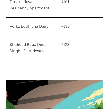
Omaxe Royal
₹161
Residency Apartment
Verka Ludhiana Dairy
₹138
Shaheed Baba Deep
₹128
Singhji Gurudwara