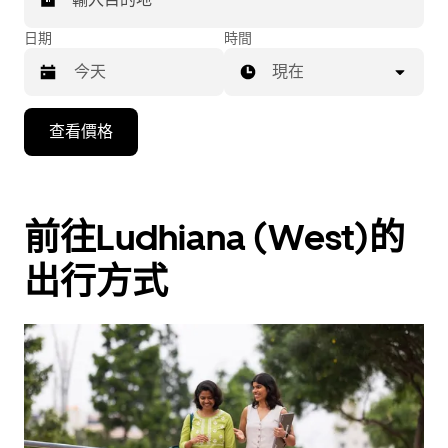
日期
時間
現在
按
查看價格
下
向
下
箭
前往Ludhiana (West)的
咀
出行方式
鍵，
即
可
使
用
日
曆
和