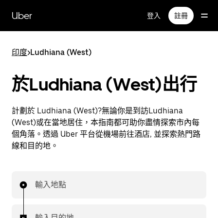
跳
Uber
登入
註冊
至
主
要
印度
>
Ludhiana (West)
內
容
於Ludhiana (West)出行
計劃於 Ludhiana (West)?無論你是到訪Ludhiana
(West)或在當地居住，本指南都可助你盡情探索市內每
個角落。透過 Uber 平台從機場前往酒店, 並探索熱門路
線和目的地。
輸入地點
輸入目的地