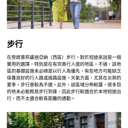
選
擇
日
期。
按
下
步行
Esc
按
鈕
在旁遮普邦盧迪亞納（西區）步行，對於短途來說是一個
即
實用的選擇，特別是在有完善行人道的地區。不過，該地
可
區的基礎設施未必總是以行人為優先，有些地方可能缺乏
關
保養良好的行人路或過路設施。天氣方面，尤其在炎熱的
閉
夏季，步行會較為不適。此外，該區域分佈較廣，很多目
日
的地未必能輕易步行到達，因此步行較適合於本地短途出
曆。
行，而不太適合較長距離的通勤。