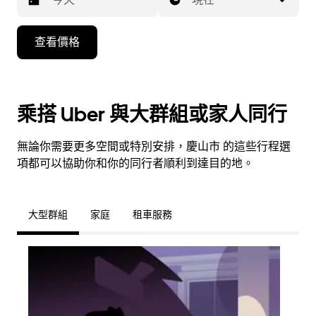
按
查看價格
下
向
下
箭
乘搭 Uber 與大群組或家人同行
咀
鍵，
無論你需要更多空間或特別安排，慶山市 的這些行程選
即
項都可以協助你和你的同行者順利到達目的地。
可
使
用
大型群組
家庭
租車服務
日
曆
和
選
擇
日