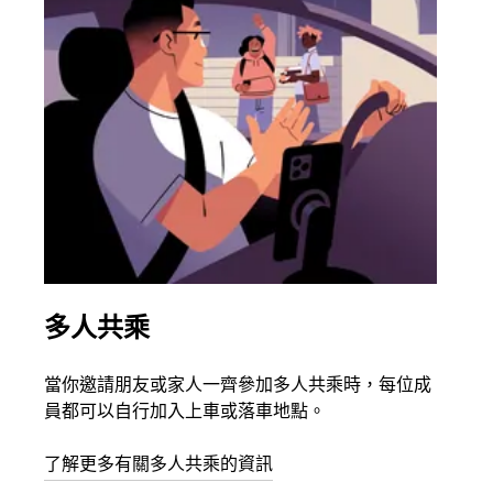
期。
按
下
Esc
按
鈕
即
可
關
閉
日
曆。
多人共乘
同
當你邀請朋友或家人一齊參加多人共乘時，每位成
如果
員都可以自行加入上車或落車地點。
最多
叫下
了解更多有關多人共乘的資訊