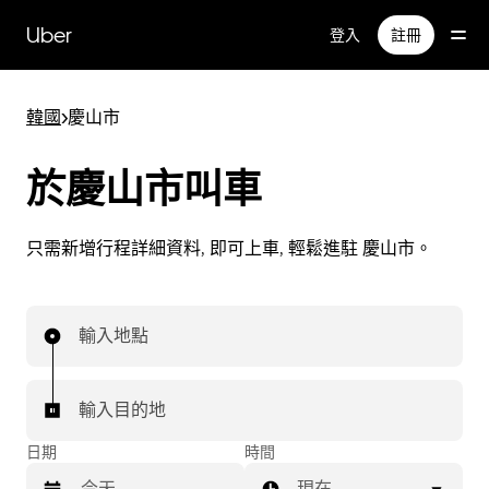
跳
Uber
登入
註冊
至
主
要
韓國
>
慶山市
內
容
於慶山市叫車
只需新增行程詳細資料, 即可上車, 輕鬆進駐 慶山市。
輸入地點
輸入目的地
日期
時間
現在