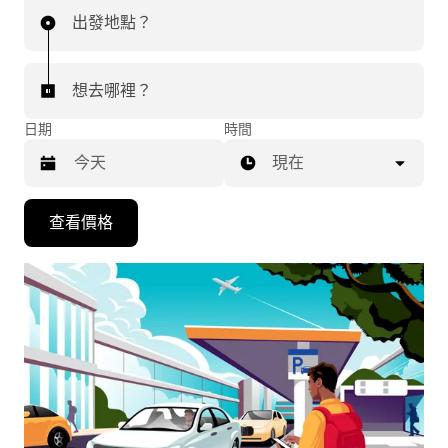
出發地點？
想去哪裡？
日期
時間
現在
按
查看價格
下
向
下
箭
咀
鍵，
即
可
使