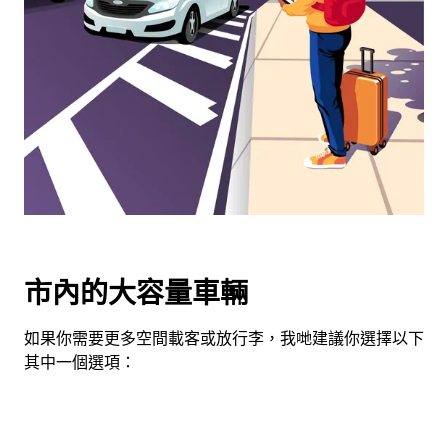
用
日
曆
和
選
擇
日
期。
按
下
Esc
按
市內的大容量車輛
鈕
即
如果你需要更多空間載客或放行李，我哋建議你選擇以下
可
其中一個選項：
關
閉
日
曆。