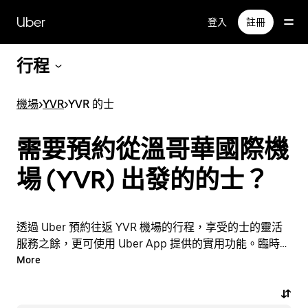
跳
Uber
登入
註冊
至
主
要
行程
內
容
機場
>
YVR
>
YVR 的士
需要預約從溫哥華國際機
場 (YVR) 出發的的士？
透過 Uber 預約往返 YVR 機場的行程，享受的士的靈活
服務之餘，更可使用 Uber App 提供的實用功能。臨時需
要乘車？隨時透過 App 或網站預約行程，享受經濟實惠
More
的行程，還能查看即時定價。只需點按幾下即可預約機場
行程。