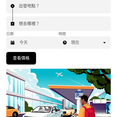
出發地點？
想去哪裡？
日期
時間
現在
按
查看價格
下
向
下
箭
咀
鍵，
即
可
使