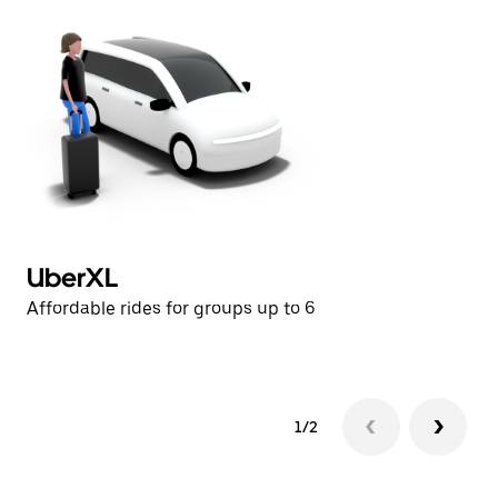
UberXL
U
Affordable rides for groups up to 6
Af
1/2