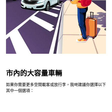
用
日
曆
和
選
擇
日
期。
按
下
Esc
按
市內的大容量車輛
鈕
即
如果你需要更多空間載客或放行李，我哋建議你選擇以下
可
其中一個選項：
關
閉
日
曆。