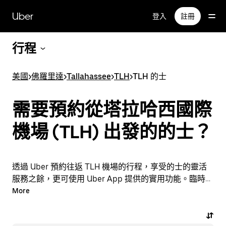
跳
Uber
登入
註冊
至
主
要
行程
內
容
美國
>
佛羅里達
>
Tallahassee
>
TLH
>
TLH 的士
需要預約從塔拉哈西國際
機場 (TLH) 出發的的士？
透過 Uber 預約往返 TLH 機場的行程，享受的士的靈活
服務之餘，更可使用 Uber App 提供的實用功能。臨時需
要乘車？隨時透過 App 或網站預約行程，享受經濟實惠
More
的行程，還能查看即時定價。只需點按幾下即可預約機場
行程。