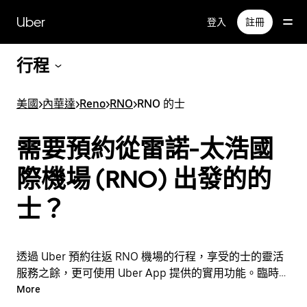
跳
Uber
登入
註冊
至
主
要
行程
內
容
美國
>
內華達
>
Reno
>
RNO
>
RNO 的士
需要預約從雷諾-太浩國
際機場 (RNO) 出發的的
士？
透過 Uber 預約往返 RNO 機場的行程，享受的士的靈活
服務之餘，更可使用 Uber App 提供的實用功能。臨時需
要乘車？隨時透過 App 或網站預約行程，享受經濟實惠
More
的行程，還能查看即時定價。只需點按幾下即可預約機場