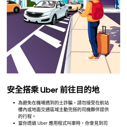
可
使
用
日
曆
和
選
擇
日
期。
按
下
Esc
安全搭乘 Uber 前往目的地
按
鈕
即
為避免在機場遇到的士詐騙，請勿接受在航站
可
樓內或地面交通區域主動兜搭的司機夥伴提供
關
的行程。
閉
當你透過 Uber 應用程式叫車時，你會見到司