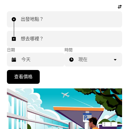
行程。
出發地點？
想去哪裡？
日期
時間
現在
按
查看價格
下
向
下
箭
咀
鍵，
即