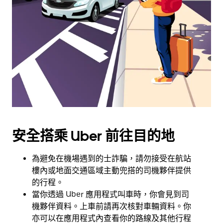
用
日
曆
和
選
擇
日
期。
按
下
Esc
安全搭乘 Uber 前往目的地
按
鈕
即
為避免在機場遇到的士詐騙，請勿接受在航站
可
樓內或地面交通區域主動兜搭的司機夥伴提供
關
的行程。
閉
當你透過 Uber 應用程式叫車時，你會見到司
日
機夥伴資料。上車前請再次核對車輛資料。你
曆。
亦可以在應用程式內查看你的路線及其他行程