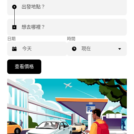
出發地點？
想去哪裡？
日期
時間
現在
按
查看價格
下
向
下
箭
咀
鍵，
即
可
使