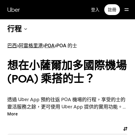
跳
Uber
登入
註冊
至
主
要
行程
內
容
巴西
>
阿雷格里港
>
POA
>
POA 的士
想在小薩爾加多國際機場
(POA) 乘搭的士？
透過 Uber App 預約往返 POA 機場的行程，享受的士的
靈活服務之餘，更可使用 Uber App 提供的實用功能。臨
時需要乘車？隨時透過 App 或網站預約行程，享受經濟
More
實惠的行程，還能查看即時定價。只需點按幾下即可預約
機場行程。