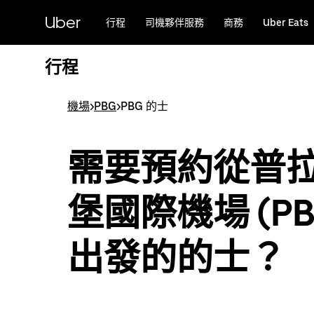
跳
Uber
行程
司機夥伴服務
商務
Uber Eats
至
主
要
行程
內
容
機場
>
PBG
>
PBG 的士
需要預約從普
堡國際機場 (PB
出發的的士？