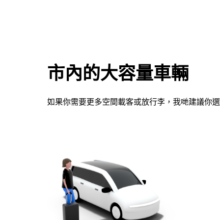
咀
鍵，
即
可
使
用
市內的大容量車輛
日
曆
和
如果你需要更多空間載客或放行李，我哋建議你選
選
擇
日
期。
按
下
Esc
按
鈕
即