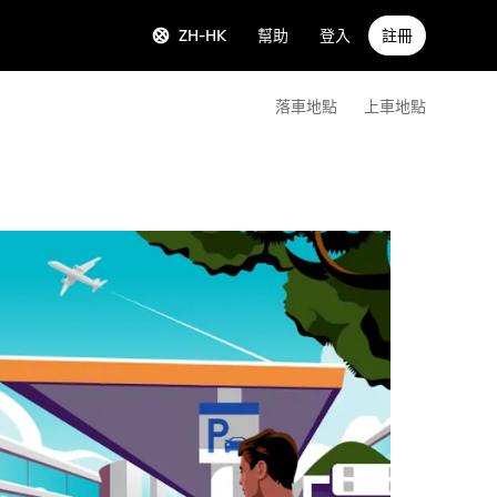
ZH-HK
幫助
登入
註冊
落車地點
上車地點