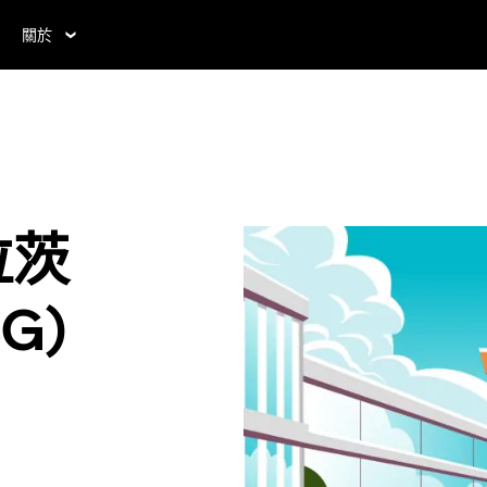
關於
拉茨
G)