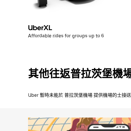
可
關
閉
日
UberXL
曆。
Affordable rides for groups up to 6
其他往返普拉茨堡機
Uber 暫時未能於 普拉茨堡機場 提供機場的士