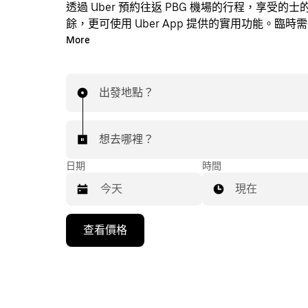
透過 Uber 預約往返 PBG 機場的行程，享受的
餘，更可使用 Uber App 提供的實用功能。臨時
時透過 App 或網站預約行程，享受經濟實惠的行
More
即時定價。只需點按幾下即可預約機場行程。
出發地點？
想去哪裡？
日期
時間
現在
按
查看價格
下
向
下
箭