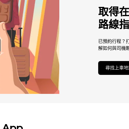
取得
路線
已預約行程？打
解如何與司機
尋找上車地
 App