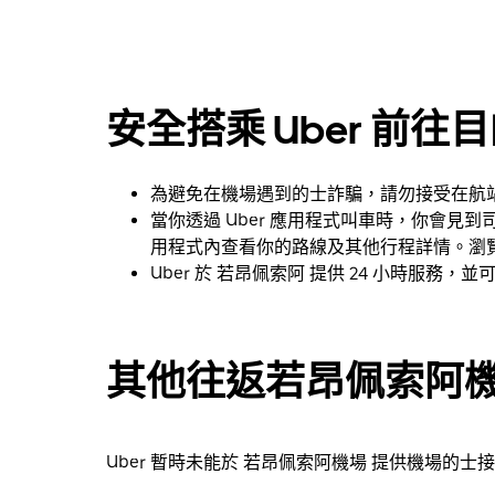
下
箭
咀
鍵，
安全搭乘 Uber 前往
即
可
使
為避免在機場遇到的士詐騙，請勿接受在航
用
當你透過 Uber 應用程式叫車時，你會
日
用程式內查看你的路線及其他行程詳情。瀏
曆
Uber 於 若昂佩索阿 提供 24 小時服務，
和
選
擇
日
其他往返若昂佩索阿
期。
按
下
Uber 暫時未能於 若昂佩索阿機場 提供機場的
Esc
按