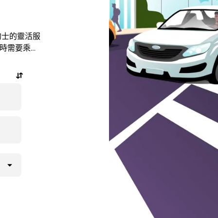
受的士的靈活服
臨時需要乘
惠的行程，還
。