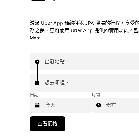
透過 Uber App 預約往返 JPA 機場的行程，享
務之餘，更可使用 Uber App 提供的實用功能。
車？隨時透過 App 或網站預約行程，享受經濟實
More
能查看即時定價。只需點按幾下即可預約機場行程
出發地點？
想去哪裡？
日期
時間
現在
按
查看價格
下
向