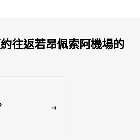
即可預約往返若昂佩索阿機場的
p