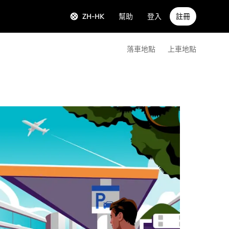
ZH-HK
幫助
登入
註冊
落車地點
上車地點