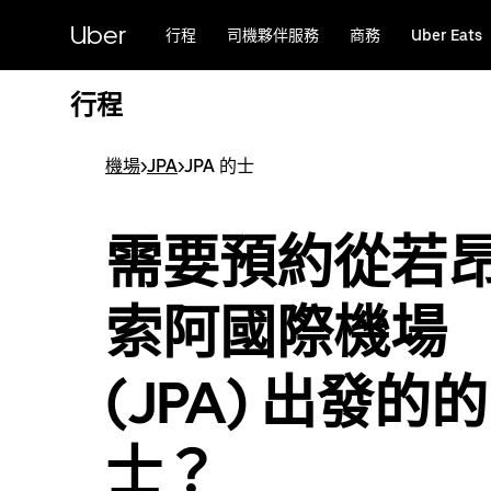
跳
Uber
行程
司機夥伴服務
商務
Uber Eats
至
主
要
行程
內
容
機場
>
JPA
>
JPA 的士
需要預約從若
索阿國際機場
(JPA) 出發的的
士？