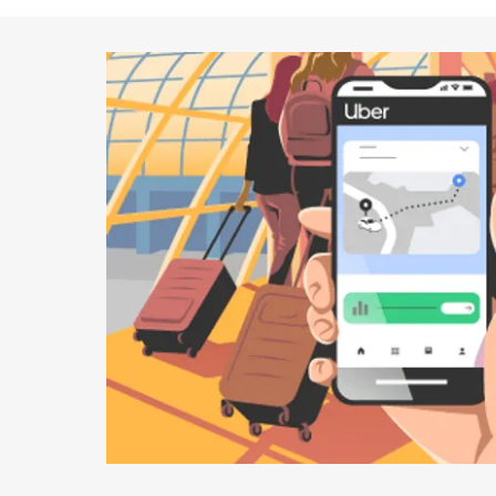
鈕
即
可
關
閉
日
曆。