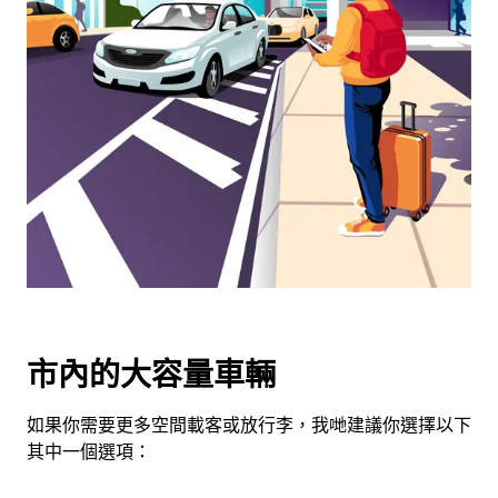
可
使
用
日
曆
和
選
擇
日
期。
按
下
Esc
按
市內的大容量車輛
鈕
即
如果你需要更多空間載客或放行李，我哋建議你選擇以下
可
其中一個選項：
關
閉