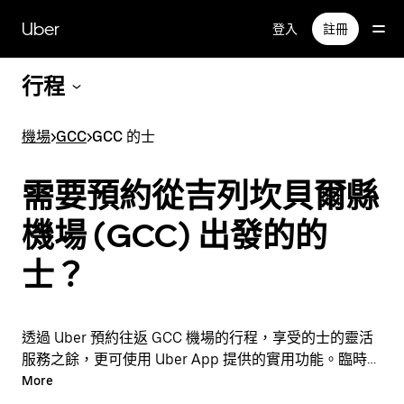
跳
Uber
登入
註冊
至
主
要
行程
內
容
機場
>
GCC
>
GCC 的士
需要預約從吉列坎貝爾縣
機場 (GCC) 出發的的
士？
透過 Uber 預約往返 GCC 機場的行程，享受的士的靈活
服務之餘，更可使用 Uber App 提供的實用功能。臨時需
要乘車？隨時透過 App 或網站預約行程，享受經濟實惠
More
的行程，還能查看即時定價。只需點按幾下即可預約機場