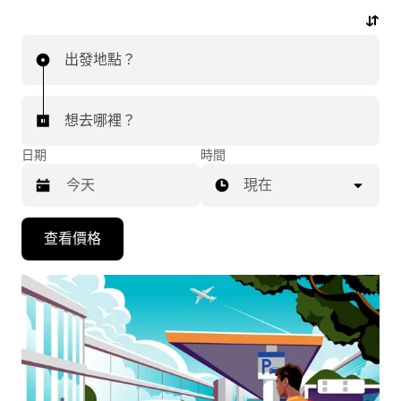
行程。
出發地點？
想去哪裡？
日期
時間
現在
按
查看價格
下
向
下
箭
咀
鍵，
即