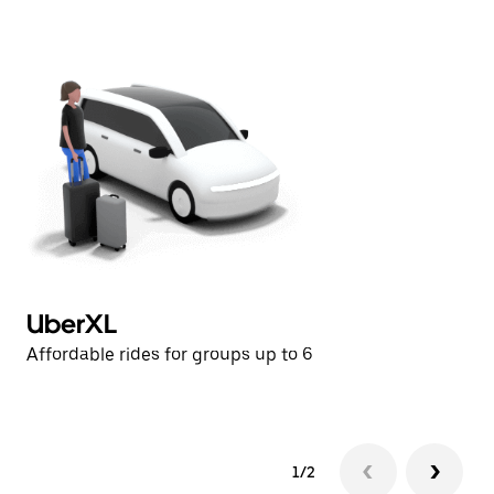
日
曆。
UberXL
U
Affordable rides for groups up to 6
Af
1/2