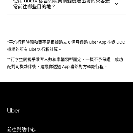
使用 UberX 從吉列坎貝爾縣機場出發的乘客最
常前往哪些目的地？
*平均行程時間和費率是根據過去 6 個月透過 Uber App 往返 GCC
機場的所有 UberX 行程計算。
**行李空間視乎乘客人數和車輛類型而定，一概不予保證。成功
配對司機夥伴後，建議你透過 App 聯絡對方確認行程。
Uber
前往幫助中心