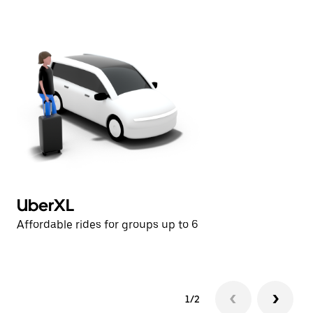
日
曆。
UberXL
U
Affordable rides for groups up to 6
Af
1/2