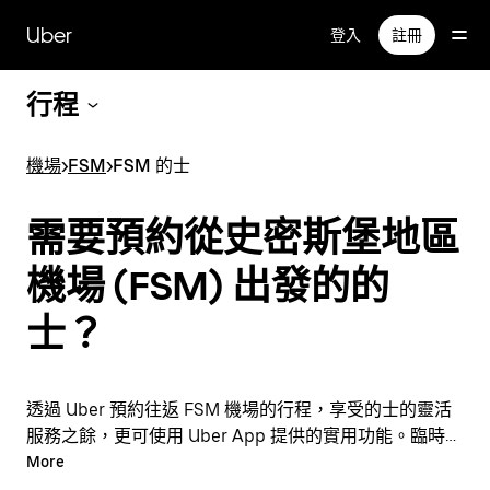
跳
Uber
登入
註冊
至
主
要
行程
內
容
機場
>
FSM
>
FSM 的士
需要預約從史密斯堡地區
機場 (FSM) 出發的的
士？
透過 Uber 預約往返 FSM 機場的行程，享受的士的靈活
服務之餘，更可使用 Uber App 提供的實用功能。臨時需
要乘車？隨時透過 App 或網站預約行程，享受經濟實惠
More
的行程，還能查看即時定價。只需點按幾下即可預約機場