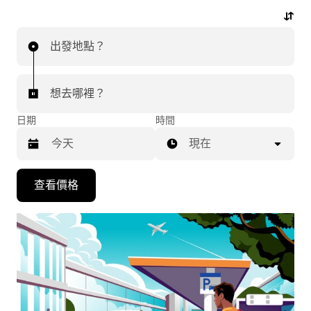
行程。
出發地點？
想去哪裡？
日期
時間
現在
按
查看價格
下
向
下
箭
咀
鍵，
即