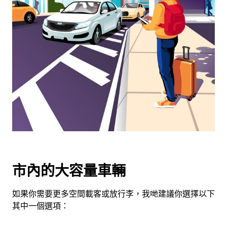
可
使
用
日
曆
和
選
擇
日
期。
按
下
Esc
按
市內的大容量車輛
鈕
即
如果你需要更多空間載客或放行李，我哋建議你選擇以下
可
其中一個選項：
關
閉