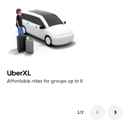
UberXL
U
Affordable rides for groups up to 6
Af
1/2