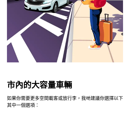
用
日
曆
和
選
擇
日
期。
按
下
Esc
按
市內的大容量車輛
鈕
即
如果你需要更多空間載客或放行李，我哋建議你選擇以下
可
其中一個選項：
關
閉
日
曆。