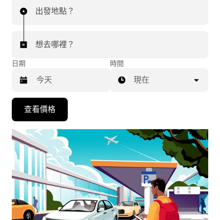
出發地點？
想去哪裡？
日期
時間
現在
按
查看價格
下
向
下
箭
咀
鍵，
即
可
使