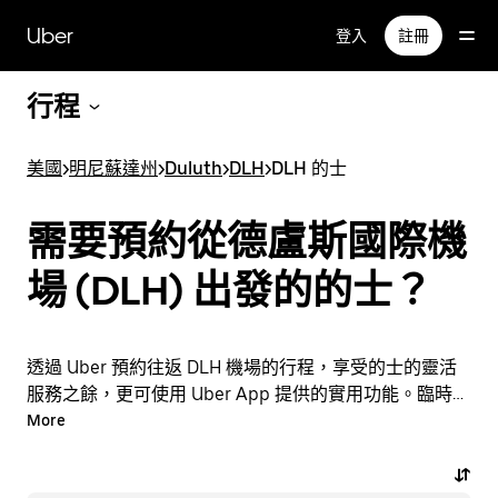
跳
Uber
登入
註冊
至
主
要
行程
內
容
美國
>
明尼蘇達州
>
Duluth
>
DLH
>
DLH 的士
需要預約從德盧斯國際機
場 (DLH) 出發的的士？
透過 Uber 預約往返 DLH 機場的行程，享受的士的靈活
服務之餘，更可使用 Uber App 提供的實用功能。臨時需
要乘車？隨時透過 App 或網站預約行程，享受經濟實惠
More
的行程，還能查看即時定價。只需點按幾下即可預約機場
行程。