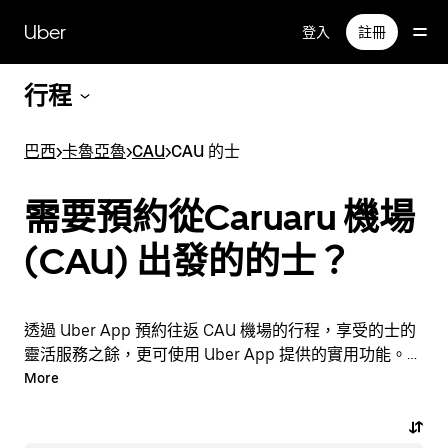
跳
Uber
登入
註冊
至
主
要
行程
內
容
巴西
>
卡魯亞魯
>
CAU
>
CAU 的士
需要預約從Caruaru 機場
(CAU) 出發的的士？
透過 Uber App 預約往返 CAU 機場的行程，享受的士的
靈活服務之餘，更可使用 Uber App 提供的實用功能。臨
時需要乘車？隨時透過 App 或網站預約行程，享受經濟
More
實惠的行程，還能查看即時定價。只需點按幾下即可預約
機場行程。