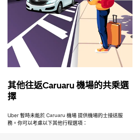
用
日
曆
和
選
擇
日
期。
按
下
Esc
其他往返Caruaru 機場的共乘選
按
鈕
擇
即
可
關
Uber 暫時未能於 Caruaru 機場 提供機場的士接送服
閉
務。你可以考慮以下其他行程選項：
日
曆。