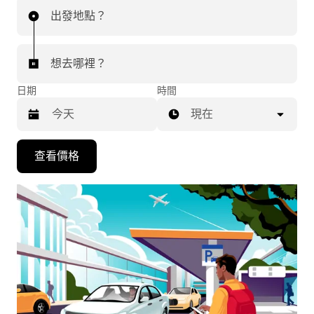
出發地點？
想去哪裡？
日期
時間
現在
按
查看價格
下
向
下
箭
咀
鍵，
即
可
使