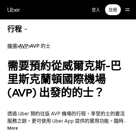
跳
Uber
登入
註冊
至
主
要
行程
內
容
機場
>
AVP
>
AVP 的士
需要預約從威爾克斯-巴
里斯克蘭頓國際機場
(AVP) 出發的的士？
透過 Uber 預約往返 AVP 機場的行程，享受的士的靈活
服務之餘，更可使用 Uber App 提供的實用功能。臨時需
要乘車？隨時透過 App 或網站預約行程，享受經濟實惠
More
的行程，還能查看即時定價。只需點按幾下即可預約機場