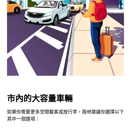
可
使
用
日
曆
和
選
擇
日
期。
按
下
Esc
按
市內的大容量車輛
鈕
即
如果你需要更多空間載客或放行李，我哋建議你選擇以下
可
其中一個選項：
關
閉