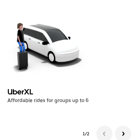
日
曆。
UberXL
U
Affordable rides for groups up to 6
Af
1/2