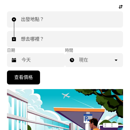
行程。
出發地點？
想去哪裡？
日期
時間
現在
按
查看價格
下
向
下
箭
咀
鍵，
即