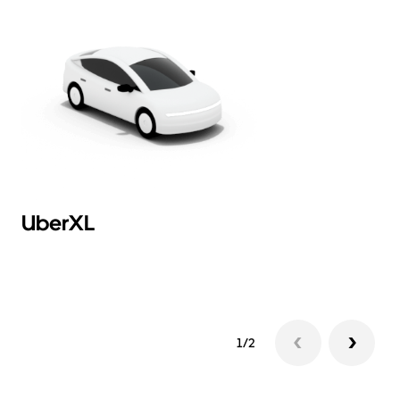
UberXL
V
L
1/2