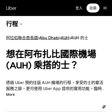
跳
Uber
登入
註冊
至
主
要
行程
內
容
阿拉伯聯合酋長國
>
Abu Dhabi
>
AUH
>
AUH 的士
想在阿布扎比國際機場
(AUH) 乘搭的士？
透過 Uber 預約往返 AUH 機場的行程，享受的士的靈活
服務之餘，更可使用 Uber App 提供的實用功能。臨時需
要乘車？隨時透過 App 或網站預約行程，享受經濟實惠
More
的行程，還能查看即時定價。只需點按幾下即可預約機場
行程。