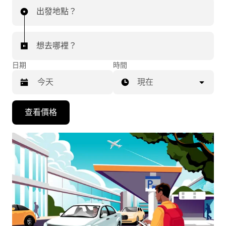
出發地點？
想去哪裡？
日期
時間
現在
按
查看價格
下
向
下
箭
咀
鍵，
即
可
使