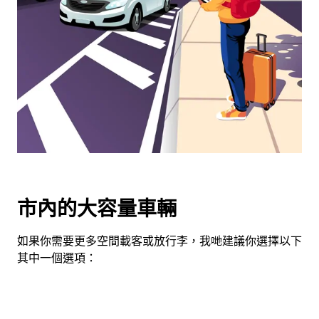
用
日
曆
和
選
擇
日
期。
按
下
Esc
按
市內的大容量車輛
鈕
即
如果你需要更多空間載客或放行李，我哋建議你選擇以下
可
其中一個選項：
關
閉
日
曆。