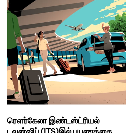
மூட
எஸ்கேப்
பொத்தான்
அழுத்தவும்.
ரௌர்கேலா இண்டஸ்ட்ரியல்
டவுன்ஷிப் (ITS)இல் பயணத்தை