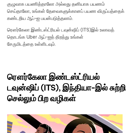
குழுவாக பயணித்தாலோ அல்லது தனியாக பயணம்
செய்தாலோ, உங்கள் தேவைகளுக்கானப் பயண விருப்பத்தைக்
கண்டறிய ஆப்-ஐ பயன்படுத்தலாம்.
ரௌர்கேலா இண்டஸ்ட்ரியல் டவுன்ஷிப் (ITS)இல் உலாவத்
தொடங்க Uber ஆப்-ஐத் திறந்து உங்கள்
சேருமிடத்தை உள்ளிடவும்.
ரௌர்கேலா இண்டஸ்ட்ரியல்
டவுன்ஷிப் (ITS), இந்தியா-இல் சுற்றி
செல்லும் பிற வழிகள்