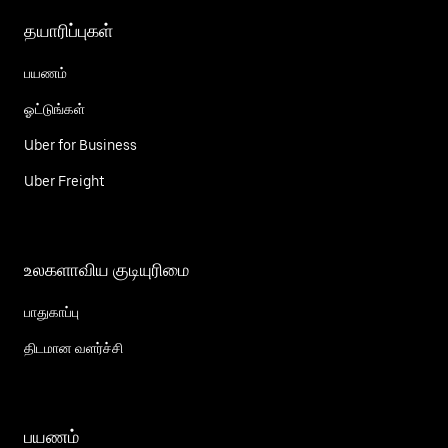
தயாரிப்புகள்
பயணம்
ஓட்டுங்கள்
Uber for Business
Uber Freight
உலகளாவிய குடியுரிமை
பாதுகாப்பு
திடமான வளர்ச்சி
பயணம்