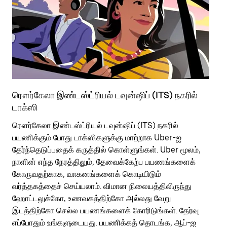
ரௌர்கேலா இண்டஸ்ட்ரியல் டவுன்ஷிப் (ITS) நகரில்
ரௌ
டாக்ஸி
பொ
ரௌர்கேலா இண்டஸ்ட்ரியல் டவுன்ஷிப் (ITS) நகரில்
பொ
பயணிக்கும் போது டாக்ஸிகளுக்கு மாற்றாக Uber-ஐ
வி
தேர்ந்தெடுப்பதைக் கருத்தில் கொள்ளுங்கள். Uber மூலம்,
பய
நாளின் எந்த நேரத்திலும், தேவைக்கேற்ப பயணங்களைக்
அர
கோருவதற்காக, வாகனங்களைக் கொடியிடும்
Ub
வர்த்தகத்தைச் செய்யலாம். விமான நிலையத்திலிருந்து
பக
ஹோட்டலுக்கோ, உணவகத்திற்கோ அல்லது வேறு
அல
இடத்திற்கோ செல்ல பயணங்களைக் கோரிடுங்கள். தேர்வு
பி
எப்போதும் உங்களுடையது. பயணிக்கத் தொடங்க, ஆப்-ஐ
பய