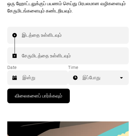
ஒரு ஹோட்டலுக்குப் பயணம் செய்து பிரபலமான வழிகளையும்
சேருமிடங்களையும் கண்டறியவும்.
இடத்தை உள்ளிடவும்
சேருமிடத்தை உள்ளிடவும்
Date
Time
இப்போது
கீழ்நோக்கிய
விலைகளைப் பார்க்கவும்
அம்புக்குறியை
அழுத்தி
நாட்காட்டியைத்
தொடர்புகொள்ளவும்,
தேதியைத்
தேர்ந்தெடுக்கவும்.
நாட்காட்டியை