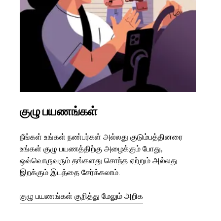
குழு பயணங்கள்
பல
நீங்கள் உங்கள் நண்பர்கள் அல்லது குடும்பத்தினரை
உங்க
உங்கள் குழு பயணத்திற்கு அழைக்கும் போது,
இருந
ஒவ்வொருவரும் தங்களது சொந்த ஏற்றும் அல்லது
பயணங
இறக்கும் இடத்தை சேர்க்கலாம்.
பயணம
துவங
குழு பயணங்கள் குறித்து மேலும் அறிக