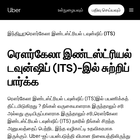
முதன்மைப்
பக்கத்திற்குச்
Uber
உள்நுழையவும்
பதிவு செய்யவும்
செல்லவும்
இந்தியா
>
ரௌர்கேலா இண்டஸ்ட்ரியல் டவுன்ஷிப் (ITS)
ரௌர்கேலா இண்டஸ்ட்ரியல்
டவுன்ஷிப் (ITS)-இல் சுற்றிப்
பார்க்க
ரௌர்கேலா இண்டஸ்ட்ரியல் டவுன்ஷிப் (ITS)இல் பயணிக்கத்
திட்டமிடுகிறது ? நீங்கள் வருகையாளராக இருந்தாலும் சரி
அல்லது குடியிருப்பாளராக இருந்தாலும் சரி,ரௌர்கேலா
இண்டஸ்ட்ரியல் டவுன்ஷிப் (ITS) நகரில் நீங்கள் சிறந்த
அனுபவத்தைப் பெற்றிட இந்த வழிகாட்டி உதவிகரமாக
இருக்கும். Uber-ஐப் பயன்படுத்தி விமான நிலையத்திலிருந்து