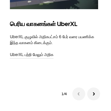
பெரிய வாகனங்கள் UberXL
கு
UberXL குழுவில் அதிகபட்சம் 6 பேர் வரை பயணிக்க
நீங்க
இந்த வாகனம் கிடைக்கும்.
உங்க
ஒவ்வ
UberXL பற்றி மேலும் அறிக
இறக்
குழு
1/4