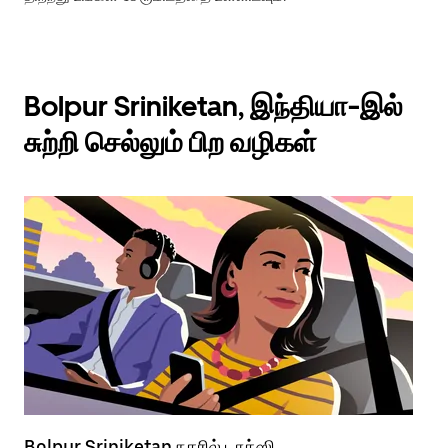
Bolpur Sriniketan, இந்தியா-இல்
சுற்றி செல்லும் பிற வழிகள்
Bolpur Sriniketan நகரில் டாக்ஸி
Bo