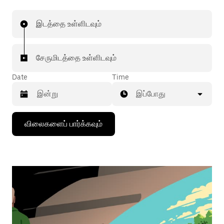
இடத்தை உள்ளிடவும்
சேருமிடத்தை உள்ளிடவும்
Date
Time
இப்போது
கீழ்நோக்கிய
விலைகளைப் பார்க்கவும்
அம்புக்குறியை
அழுத்தி
நாட்காட்டியைத்
தொடர்புகொள்ளவும்,
தேதியைத்
தேர்ந்தெடுக்கவும்.
நாட்காட்டியை
மூட
எஸ்கேப்
பொத்தான்
அழுத்தவும்.