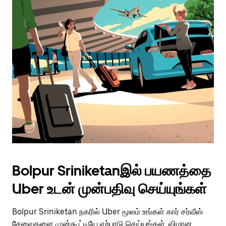
Bolpur Sriniketanஇல் பயணத்தை
Uber உடன் முன்பதிவு செய்யுங்கள்
Bolpur Sriniketan நகரில் Uber மூலம் உங்கள் கார் சர்வீஸ்
சேவைகளை முன்கூட்டியே ஏற்பாடு செய்யுங்கள். விமான