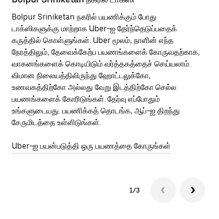
Bolpur Sriniketan நகரில் பயணிக்கும் போது
பொ
டாக்ஸிகளுக்கு மாற்றாக Uber-ஐ தேர்ந்தெடுப்பதைக்
வி
கருத்தில் கொள்ளுங்கள். Uber மூலம், நாளின் எந்த
பய
நேரத்திலும், தேவைக்கேற்ப பயணங்களைக் கோருவதற்காக,
அர
வாகனங்களைக் கொடியிடும் வர்த்தகத்தைச் செய்யலாம்.
Ub
விமான நிலையத்திலிருந்து ஹோட்டலுக்கோ,
பக
உணவகத்திற்கோ அல்லது வேறு இடத்திற்கோ செல்ல
அல
பயணங்களைக் கோரிடுங்கள். தேர்வு எப்போதும்
இட
உங்களுடையது. பயணிக்கத் தொடங்க, ஆப்-ஐ திறந்து
பய
சேருமிடத்தை உள்ளிடுங்கள்.
Ub
Uber-ஐ பயன்படுத்தி ஒரு பயணத்தை கோருங்கள்
1/3