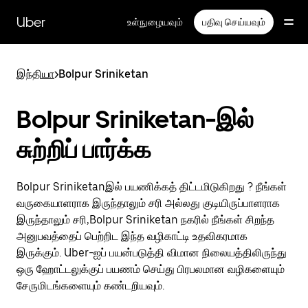
முதன்மைப்
பக்கத்திற்குச்
Uber
உள்நுழையவும்
பதிவு செய்யவும்
செல்லவும்
இந்தியா
>
Bolpur Sriniketan
Bolpur Sriniketan-இல்
சுற்றிப் பார்க்க
Bolpur Sriniketanஇல் பயணிக்கத் திட்டமிடுகிறது ? நீங்கள்
வருகையாளராக இருந்தாலும் சரி அல்லது குடியிருப்பாளராக
இருந்தாலும் சரி,Bolpur Sriniketan நகரில் நீங்கள் சிறந்த
அனுபவத்தைப் பெற்றிட இந்த வழிகாட்டி உதவிகரமாக
இருக்கும். Uber-ஐப் பயன்படுத்தி விமான நிலையத்திலிருந்து
ஒரு ஹோட்டலுக்குப் பயணம் செய்து பிரபலமான வழிகளையும்
சேருமிடங்களையும் கண்டறியவும்.