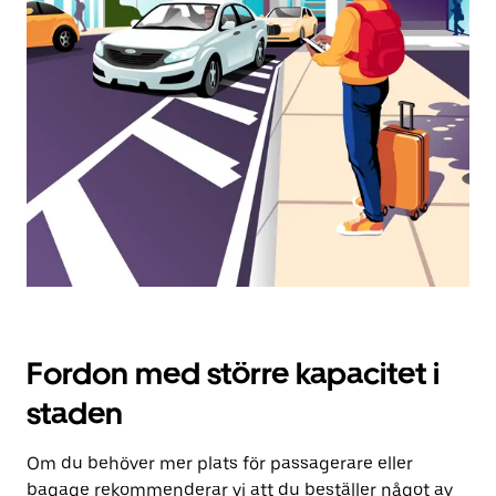
Tryck
på
ESC-
knappen
för
att
stänga
kalendern.
Fordon med större kapacitet i
staden
Om du behöver mer plats för passagerare eller
bagage rekommenderar vi att du beställer något av