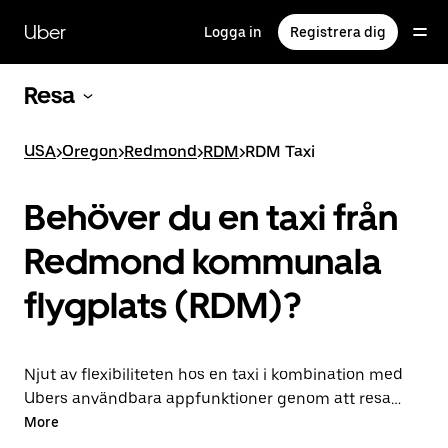
Hoppa
till
Uber
Logga in
Registrera dig
huvudinnehållet
Resa
USA
>
Oregon
>
Redmond
>
RDM
>
RDM Taxi
Behöver du en taxi från
Redmond kommunala
flygplats (RDM)?
Njut av flexibiliteten hos en taxi i kombination med
Ubers användbara appfunktioner genom att resa
med Uber till eller från RDM flygplats istället. Du kan
More
beställa på begäran för sistan minuten-resor, boka