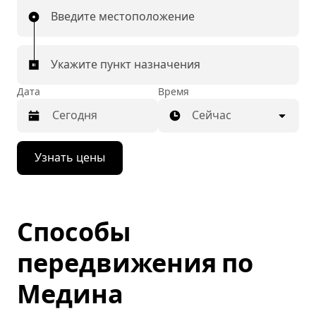
Введите местоположение
Укажите пункт назначения
Дата
Время
Сейчас
Нажмите
Узнать цены
стрелку
вниз,
чтобы
перейти
к
Способы
календарю
и
выбрать
передвижения по
дату.
Чтобы
Медина
закрыть
календарь,
нажмите