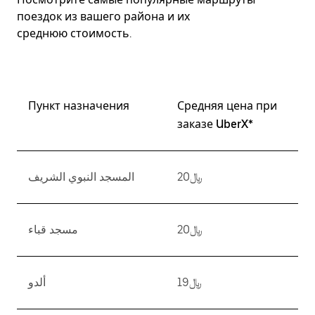
поездок из вашего района и их
среднюю стоимость.
Пункт назначения
Средняя цена при
заказе UberX*
﷼20
المسجد النبوي الشريف
﷼20
مسجد قباء
﷼19
ألدو