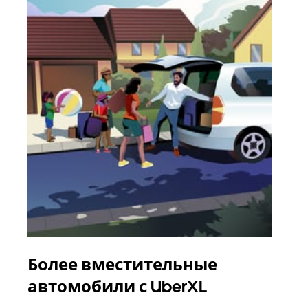
Более вместительные
Гр
автомобили с UberXL
Когд