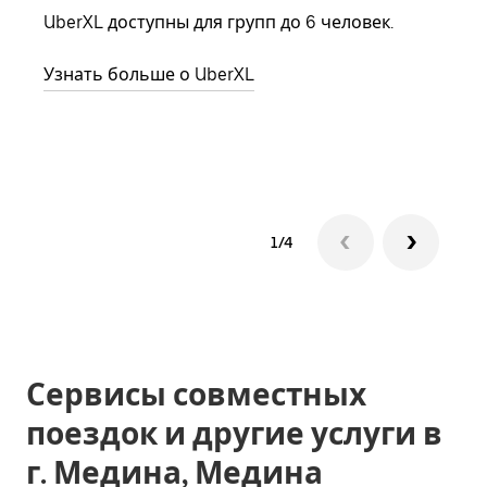
семь
UberXL доступны для групп до 6 человек.
выбр
назн
Узнать больше о UberXL
Узна
1/4
Сервисы совместных
поездок и другие услуги в
г. Медина, Медина