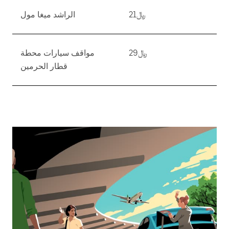
﷼21
الراشد ميغا مول
﷼29
مواقف سيارات محطة
قطار الحرمين