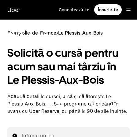
Accesează
direct
Uber
Conectează-te
Înscrie-te
conținutul
principal
Franța
>
Île-de-France
>
Le Plessis-Aux-Bois
Solicită o cursă pentru
acum sau mai târziu în
Le Plessis-Aux-Bois
Adaugă detaliile cursei, urcă și călătorește Le
Plessis-Aux-Bois. . . . Sau programează oricând în
avans cu Uber Reserve, cu până la 90 de zile înainte.
Introdu un loc