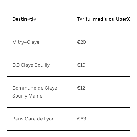
Destinația
Tariful mediu cu UberX*
Mitry–Claye
€20
C.C Claye Souilly
€19
Commune de Claye
€12
Souilly Mairie
Paris Gare de Lyon
€63