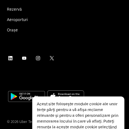
Rezervă
Aeroporturi
Orașe
Acest site folosește module cookie ale unor
terțe părți pentru a vă afișa reclame
relevante și pentru a oferi personalizare prin
memorarea locului în care vă aflați. Puteți
©
2026
Uber Technologies Inc.
renunța la aceste module cookie selectând