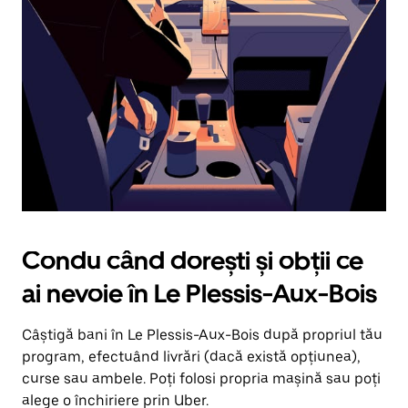
în
jos.
Închide
calendarul
apăsând
pe
butonul
Escape.
Condu când dorești și obții ce
ai nevoie în Le Plessis-Aux-Bois
Câștigă bani în Le Plessis-Aux-Bois după propriul tău
program, efectuând livrări (dacă există opțiunea),
curse sau ambele. Poți folosi propria mașină sau poți
alege o închiriere prin Uber.