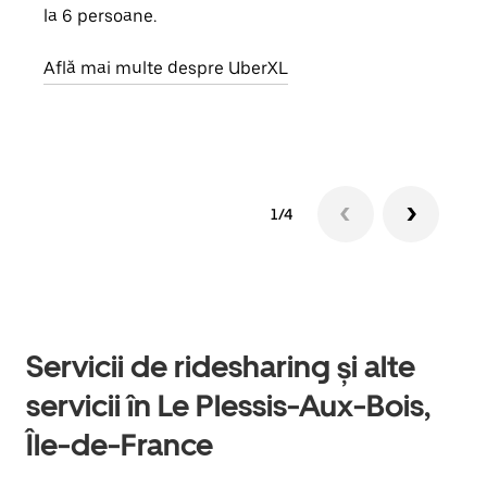
la 6 persoane.
de g
prop
Află mai multe despre UberXL
Află
1/4
Servicii de ridesharing și alte
servicii în Le Plessis-Aux-Bois,
Île-de-France