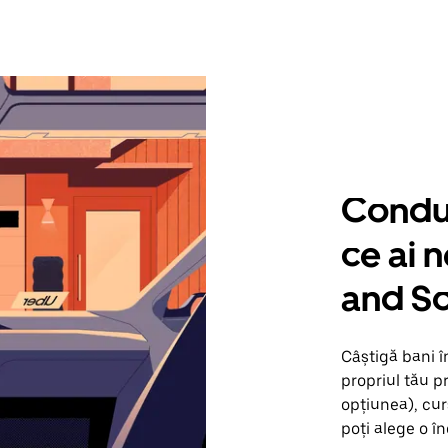
Condu 
ce ai 
and S
Câștigă bani 
propriul tău p
opțiunea), cur
poți alege o în