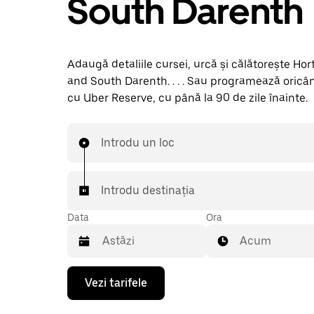
South Darenth
Adaugă detaliile cursei, urcă și călătorește Hor
and South Darenth. . . . Sau programează oricâ
cu Uber Reserve, cu până la 90 de zile înainte.
Introdu un loc
Introdu destinația
Data
Ora
Acum
Pentru
Vezi tarifele
a
deschide
calendarul