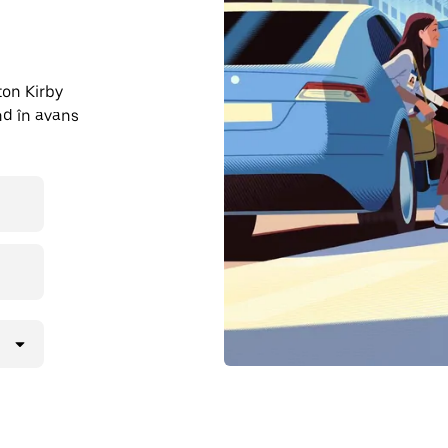
ton Kirby
nd în avans