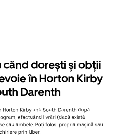
când dorești și obții
nevoie în Horton Kirby
outh Darenth
în Horton Kirby and South Darenth după
rogram, efectuând livrări (dacă există
se sau ambele. Poți folosi propria mașină sau
chiriere prin Uber.