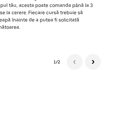
pul tău, acesta poate comanda până la 3
pentru anumi
se la cerere. Fiecare cursă trebuie să
locații de 
eapă înainte de a putea fi solicitată
ătoarea.
Vezi disponib
1/2