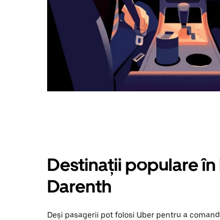
Destinații populare î
Darenth
Deși pasagerii pot folosi Uber pentru a comanda