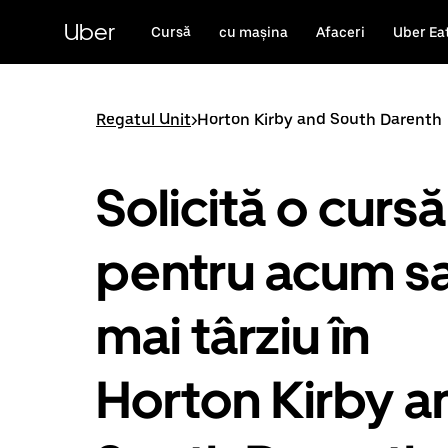
Accesează
direct
Uber
Cursă
cu mașina
Afaceri
Uber Ea
conținutul
principal
Regatul Unit
>
Horton Kirby and South Darenth
Solicită o cursă
pentru acum s
mai târziu în
Horton Kirby a