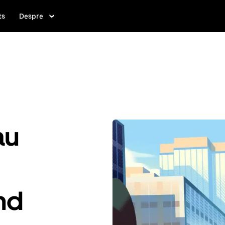
ts
Despre
au
nd