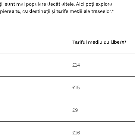
i sunt mai populare decât altele. Aici poți explora
erea ta, cu destinații și tarife medii ale traseelor.*
Tariful mediu cu UberX*
£14
£15
£9
£16