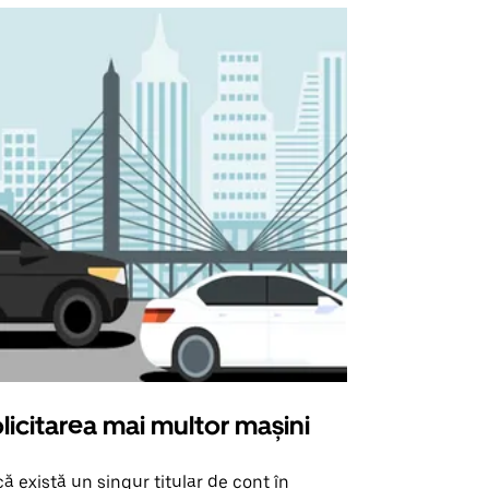
licitarea mai multor mașini
Uber Shu
ă există un singur titular de cont în
Opțiunea noa