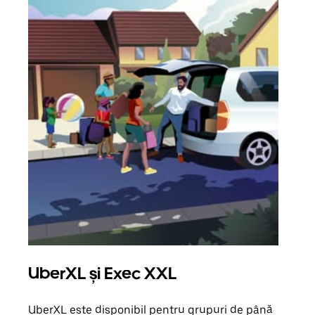
UberXL și Exec XXL
Căl
UberXL este disponibil pentru grupuri de până
Când 