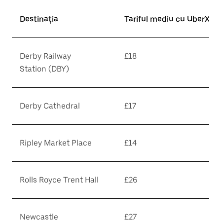
Destinația
Tariful mediu cu UberX*
Derby Railway
£18
Station (DBY)
Derby Cathedral
£17
Ripley Market Place
£14
Rolls Royce Trent Hall
£26
Newcastle
£27