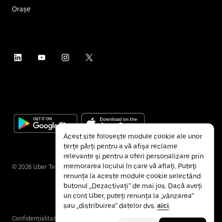
Orașe
Acest site folosește module cookie ale unor
terțe părți pentru a vă afișa reclame
relevante și pentru a oferi personalizare prin
memorarea locului în care vă aflați. Puteți
©
2026
Uber Technologies Inc.
renunța la aceste module cookie selectând
butonul „Dezactivați” de mai jos. Dacă aveți
un cont Uber, puteți renunța la „vânzarea”
sau „distribuirea” datelor dvs.
aici
.
Confidențialitate
Accesibilitate
Termeni și condiții