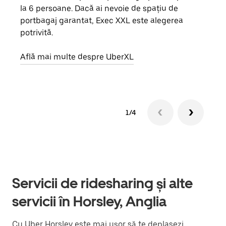
la 6 persoane. Dacă ai nevoie de spațiu de
de g
portbagaj garantat, Exec XXL este alegerea
prop
potrivită.
Află
Află mai multe despre UberXL
1/4
Servicii de ridesharing și alte
servicii în Horsley, Anglia
Cu Uber Horsley este mai ușor să te deplasezi.