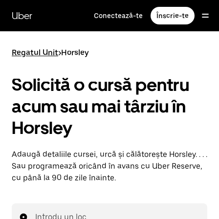
Accesează
direct
Uber
Conectează-te
Înscrie-te
conținutul
principal
Regatul Unit
>
Horsley
Solicită o cursă pentru
acum sau mai târziu în
Horsley
Adaugă detaliile cursei, urcă și călătorește Horsley. . . .
Sau programează oricând în avans cu Uber Reserve,
cu până la 90 de zile înainte.
Introdu un loc