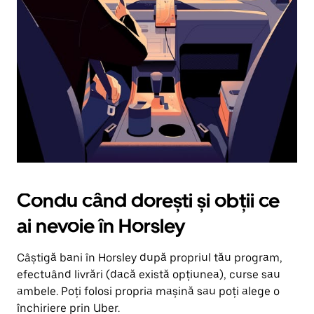
în
jos.
Închide
calendarul
apăsând
pe
butonul
Escape.
Condu când dorești și obții ce
ai nevoie în Horsley
Câștigă bani în Horsley după propriul tău program,
efectuând livrări (dacă există opțiunea), curse sau
ambele. Poți folosi propria mașină sau poți alege o
închiriere prin Uber.