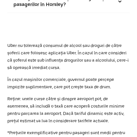
pasagerilor în Horsley?
Uber nu tolerează consumul de alcool sau droguri de către
șoferii care folosesc aplicația Uber. În cazul în care consideri
că șoferul este sub influența drogurilor sau a alcoolului, cere-i
să oprească imediat cursa.
În cazul mașinilor comerciale, guvernul poate percepe
impozite suplimentare, care pot crește taxa de drum.
Reține: unele curse către și dinspre aeroport pot, de
asemenea, să includă o taxă care acoperă costurile minime
pentru parcarea la aeroport. Dacă tariful dinamic este activ,
prețul estimat va lua în considerare tarifele actuale.
*Prețurile exemplificative pentru pasageri sunt medii pentru