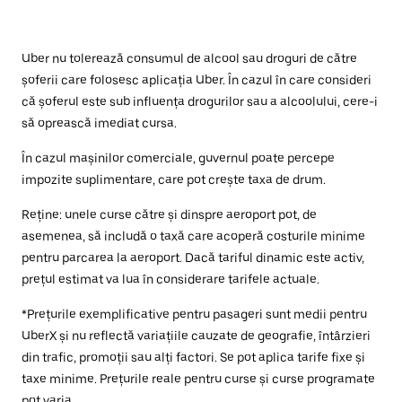
Uber nu tolerează consumul de alcool sau droguri de către
șoferii care folosesc aplicația Uber. În cazul în care consideri
că șoferul este sub influența drogurilor sau a alcoolului, cere-i
să oprească imediat cursa.
În cazul mașinilor comerciale, guvernul poate percepe
impozite suplimentare, care pot crește taxa de drum.
Reține: unele curse către și dinspre aeroport pot, de
asemenea, să includă o taxă care acoperă costurile minime
pentru parcarea la aeroport. Dacă tariful dinamic este activ,
prețul estimat va lua în considerare tarifele actuale.
*Prețurile exemplificative pentru pasageri sunt medii pentru
UberX și nu reflectă variațiile cauzate de geografie, întârzieri
din trafic, promoții sau alți factori. Se pot aplica tarife fixe și
taxe minime. Prețurile reale pentru curse și curse programate
pot varia.