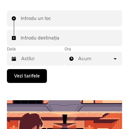
Introdu un loc
Introdu destinația
Data
Ora
Acum
Pentru
Vezi tarifele
a
deschide
calendarul
și
a
selecta
o
dată,
apasă
pe