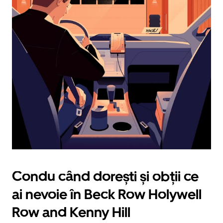
tasta
cu
săgeata
îndreptată
în
jos.
Închide
calendarul
apăsând
pe
butonul
Escape.
Condu când dorești și obții ce
ai nevoie în Beck Row Holywell
Row and Kenny Hill