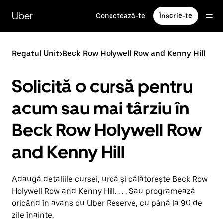
Accesează
direct
Uber
Conectează-te
Înscrie-te
conținutul
principal
Regatul Unit
>
Beck Row Holywell Row and Kenny Hill
Solicită o cursă pentru
acum sau mai târziu în
Beck Row Holywell Row
and Kenny Hill
Adaugă detaliile cursei, urcă și călătorește Beck Row
Holywell Row and Kenny Hill. . . . Sau programează
oricând în avans cu Uber Reserve, cu până la 90 de
zile înainte.