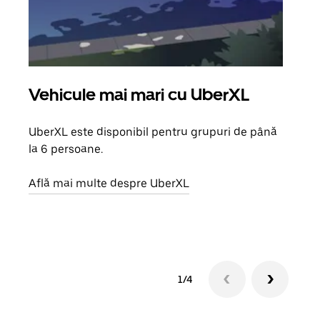
Vehicule mai mari cu UberXL
Căl
UberXL este disponibil pentru grupuri de până
Când 
la 6 persoane.
de g
prop
Află mai multe despre UberXL
Află
1/4