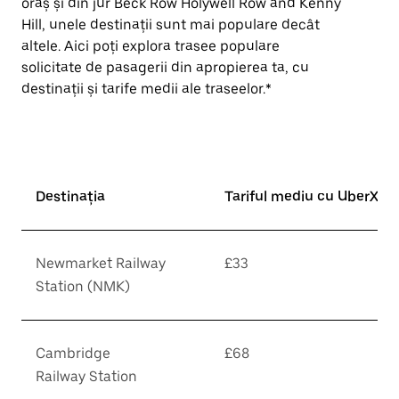
oraș și din jur Beck Row Holywell Row and Kenny
Hill, unele destinații sunt mai populare decât
altele. Aici poți explora trasee populare
solicitate de pasagerii din apropierea ta, cu
destinații și tarife medii ale traseelor.*
Destinația
Tariful mediu cu UberX*
Newmarket Railway
£33
Station (NMK)
Cambridge
£68
Railway Station