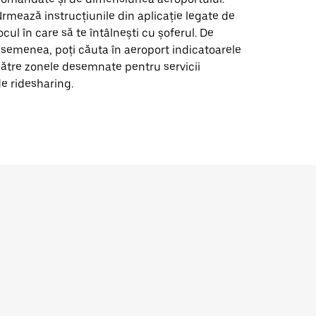
rmează instrucțiunile din aplicație legate de
ocul în care să te întâlnești cu șoferul. De
semenea, poți căuta în aeroport indicatoarele
ătre zonele desemnate pentru servicii
e ridesharing.