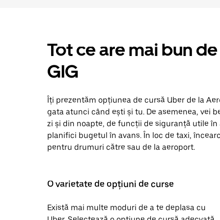
Tot ce are mai bun de 
GIG
Îți prezentăm opțiunea de cursă Uber de la Aero
gata atunci când ești și tu. De asemenea, vei b
zi și din noapte, de funcții de siguranță utile în 
planifici bugetul în avans. În loc de taxi, încea
pentru drumuri către sau de la aeroport.
O varietate de opțiuni de curse
Există mai multe moduri de a te deplasa cu
Uber. Selectează o opțiune de cursă adecvată