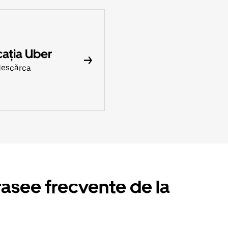
cația Uber
descărca
rasee frecvente de la