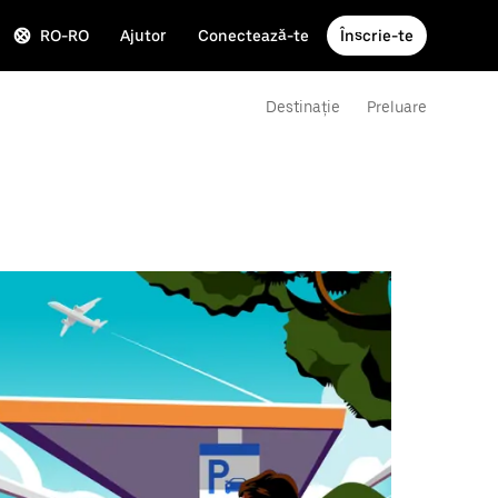
RO-RO
Ajutor
Conectează-te
Înscrie-te
Destinație
Preluare