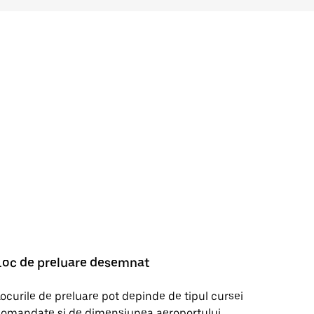
Loc de preluare desemnat
ocurile de preluare pot depinde de tipul cursei
omandate și de dimensiunea aeroportului.