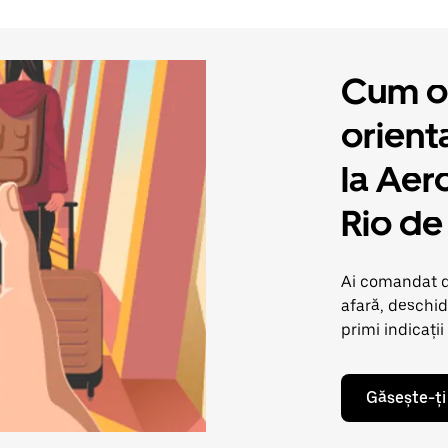
Cum ob
orient
la Aer
Rio de
Ai comandat de
afară, deschid
primi indicații
Găsește-ți