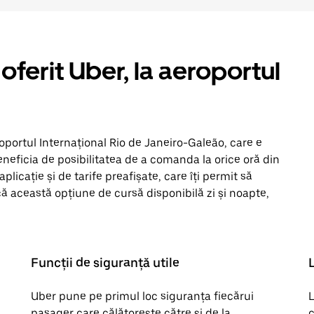
oferit Uber, la aeroportul
portul Internațional Rio de Janeiro-Galeão, care e
eneficia de posibilitatea de a comanda la orice oră din
aplicație și de tarife preafișate, care îți permit să
rcă această opțiune de cursă disponibilă zi și noapte,
Funcții de siguranță utile
Uber pune pe primul loc siguranța fiecărui
L
pasager care călătorește către și de la
c