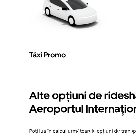
Escape.
Táxi Promo
Alte opțiuni de ridesha
Aeroportul Internațio
Poți lua în calcul următoarele opțiuni de transp