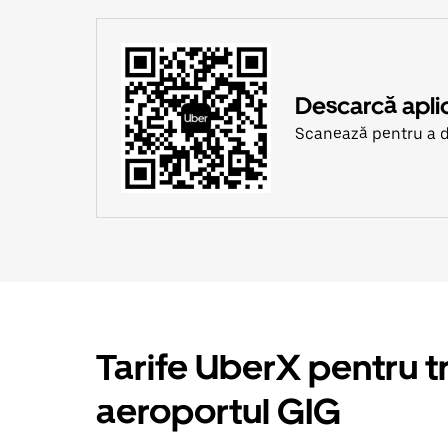
Descarcă apli
Scanează pentru a 
Tarife UberX pentru t
aeroportul GIG