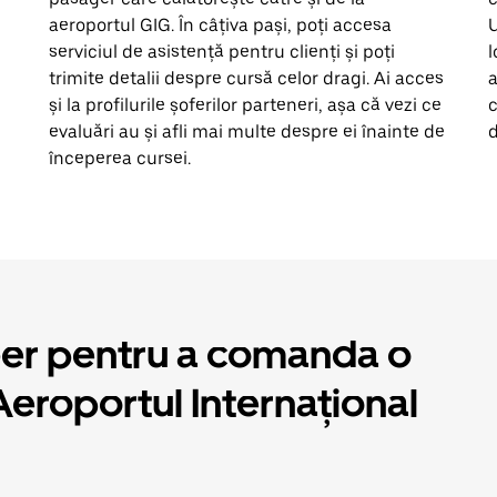
aeroportul GIG. În câțiva pași, poți accesa
U
serviciul de asistență pentru clienți și poți
l
trimite detalii despre cursă celor dragi. Ai acces
a
și la profilurile șoferilor parteneri, așa că vezi ce
c
evaluări au și afli mai multe despre ei înainte de
d
începerea cursei.
ber pentru a comanda o
Aeroportul Internațional