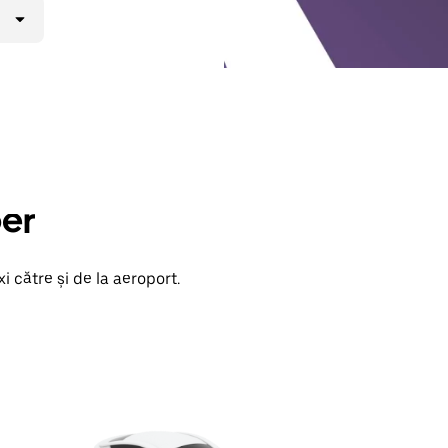
ber
i către și de la aeroport.