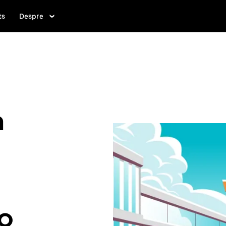
ts
Despre
n
io