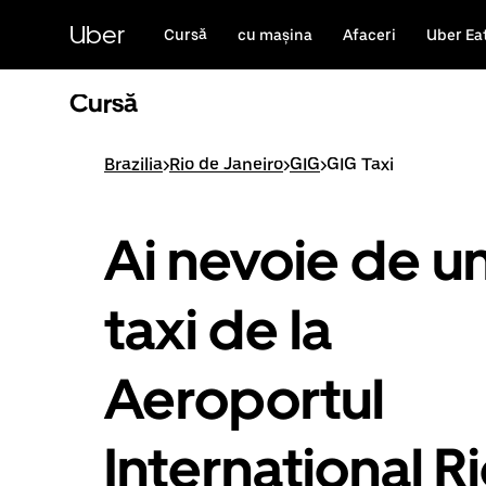
Accesează
direct
Uber
Cursă
cu mașina
Afaceri
Uber Ea
conținutul
principal
Cursă
Brazilia
>
Rio de Janeiro
>
GIG
>
GIG Taxi
Ai nevoie de u
taxi de la
Aeroportul
Internațional R