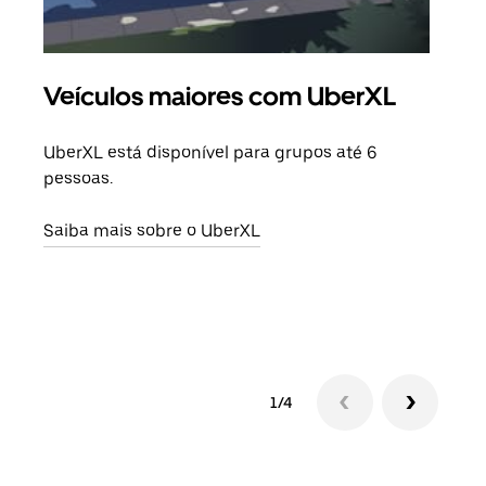
Veículos maiores com UberXL
Vi
UberXL está disponível para grupos até 6
Quan
pessoas.
para
pode
Saiba mais sobre o UberXL
ou d
Saib
1/4