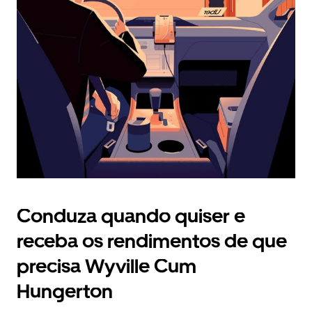
Prima
o
botão
Esc
para
fechar
o
calendário.
Conduza quando quiser e
receba os rendimentos de que
precisa Wyville Cum
Hungerton