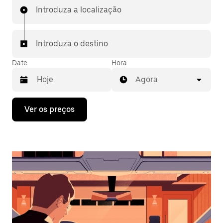
Introduza a localização
Introduza o destino
Date
Hora
Agora
Prima
Ver os preços
a
tecla
da
seta
para
interagir
com
o
calendário
e
selecionar
uma
data.