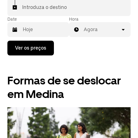
Introduza o destino
Date
Hora
Agora
Prima
Ver os preços
a
tecla
da
seta
para
Formas de se deslocar
interagir
com
o
em Medina
calendário
e
selecionar
uma
data.
Prima
o
botão