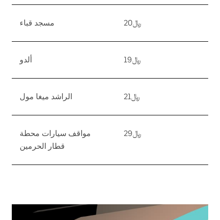
﷼20
مسجد قباء
﷼19
ألدو
﷼21
الراشد ميغا مول
﷼29
مواقف سيارات محطة
قطار الحرمين