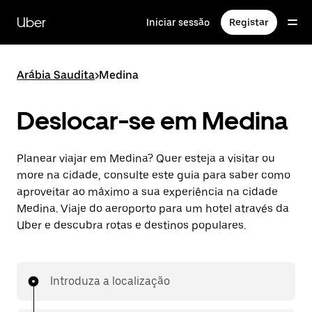
Avançar
para
Uber
Iniciar sessão
Registar
o
conteúdo
principal
Arábia Saudita
>
Medina
Deslocar-se em Medina
Planear viajar em Medina? Quer esteja a visitar ou
more na cidade, consulte este guia para saber como
aproveitar ao máximo a sua experiência na cidade
Medina. Viaje do aeroporto para um hotel através da
Uber e descubra rotas e destinos populares.
Introduza a localização