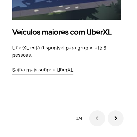
Veículos maiores com UberXL
Vi
UberXL está disponível para grupos até 6
Quan
pessoas.
para
pode
Saiba mais sobre o UberXL
ou d
Saib
1/4