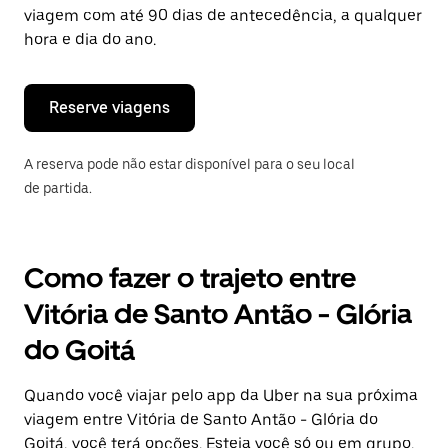
tecla
viagem com até 90 dias de antecedência, a qualquer
“ESC”
hora e dia do ano.
para
fechar
o
calendário.
Reserve viagens
A reserva pode não estar disponível para o seu local
de partida.
Como fazer o trajeto entre
Vitória de Santo Antão - Glória
do Goitá
Quando você viajar pelo app da Uber na sua próxima
viagem entre Vitória de Santo Antão - Glória do
Goitá, você terá opções. Esteja você só ou em grupo,