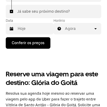
Já sabe seu próximo destino?
Data
Horário
Agora
Pressione
Conferir os preços
a
seta
para
baixo
para
interagir
com
Reserve uma viagem para este
o
calendário
destino: Glória do Goitá
e
selecionar
uma
Resolva sua agenda hoje mesmo ao reservar uma
data.
viagem pelo app da Uber para fazer o trajeto entre
Pressione
a
Vitória de Santo Antão - Glória do Goitá. Solicite uma