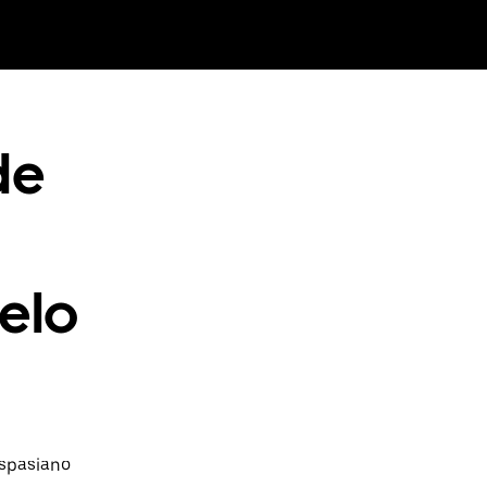
de
elo
espasiano