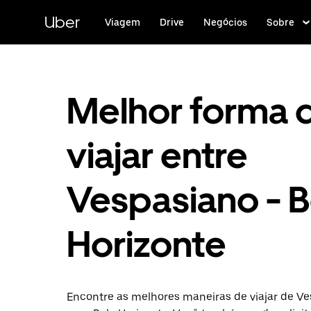
Pular
para
Uber
Viagem
Drive
Negócios
Sobre
o
conteúdo
principal
Melhor forma 
viajar entre
Vespasiano - B
Horizonte
Encontre as melhores maneiras de viajar de V