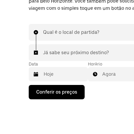
para Belo Horizonte. Você também pode solici
viagem com o simples toque em um botão no 
Qual é o local de partida?
Já sabe seu próximo destino?
Data
Horário
Agora
Pressione
Conferir os preços
a
seta
para
baixo
para
interagir
com
o