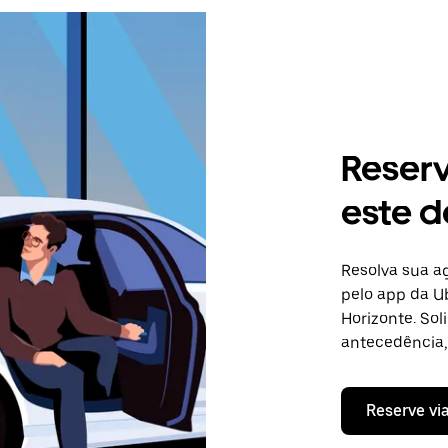
Reser
este d
Resolva sua 
pelo app da Ub
Horizonte. So
antecedência, 
Reserve vi