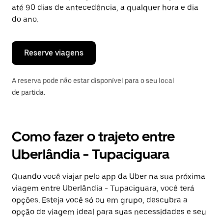
tecla
até 90 dias de antecedência, a qualquer hora e dia
“ESC”
do ano.
para
fechar
o
calendário.
Reserve viagens
A reserva pode não estar disponível para o seu local
de partida.
Como fazer o trajeto entre
Uberlândia - Tupaciguara
Quando você viajar pelo app da Uber na sua próxima
viagem entre Uberlândia - Tupaciguara, você terá
opções. Esteja você só ou em grupo, descubra a
opção de viagem ideal para suas necessidades e seu