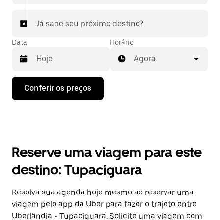
Já sabe seu próximo destino?
Data
Horário
Agora
Pressione
Conferir os preços
a
seta
para
baixo
para
interagir
com
Reserve uma viagem para este
o
calendário
destino: Tupaciguara
e
selecionar
uma
Resolva sua agenda hoje mesmo ao reservar uma
data.
viagem pelo app da Uber para fazer o trajeto entre
Pressione
a
Uberlândia - Tupaciguara. Solicite uma viagem com