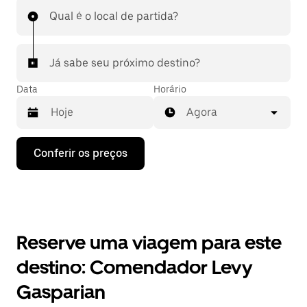
Qual é o local de partida?
Já sabe seu próximo destino?
Data
Horário
Agora
Pressione
Conferir os preços
a
seta
para
baixo
para
interagir
com
Reserve uma viagem para este
o
calendário
destino: Comendador Levy
e
selecionar
Gasparian
uma
data.