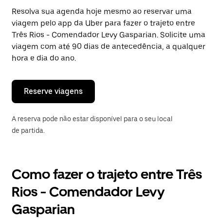
Pressione
Resolva sua agenda hoje mesmo ao reservar uma
a
viagem pelo app da Uber para fazer o trajeto entre
tecla
“ESC”
Três Rios - Comendador Levy Gasparian. Solicite uma
para
viagem com até 90 dias de antecedência, a qualquer
fechar
hora e dia do ano.
o
calendário.
Reserve viagens
A reserva pode não estar disponível para o seu local
de partida.
Como fazer o trajeto entre Três
Rios - Comendador Levy
Gasparian