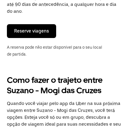
tecla
até 90 dias de antecedência, a qualquer hora e dia
“ESC”
do ano.
para
fechar
o
calendário.
Reserve viagens
A reserva pode não estar disponível para o seu local
de partida.
Como fazer o trajeto entre
Suzano - Mogi das Cruzes
Quando você viajar pelo app da Uber na sua próxima
viagem entre Suzano - Mogi das Cruzes, você terá
opções. Esteja você só ou em grupo, descubra a
opção de viagem ideal para suas necessidades e seu