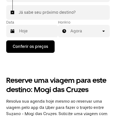
Já sabe seu próximo destino?
Data
Horário
Agora
Pressione
Conferir os preços
a
seta
para
baixo
para
interagir
com
Reserve uma viagem para este
o
calendário
destino: Mogi das Cruzes
e
selecionar
uma
Resolva sua agenda hoje mesmo ao reservar uma
data.
viagem pelo app da Uber para fazer o trajeto entre
Pressione
a
Suzano - Mogi das Cruzes. Solicite uma viagem com