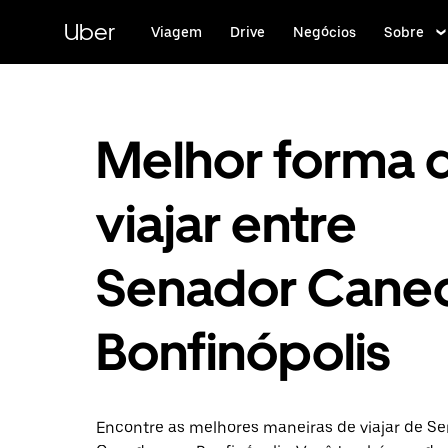
Pular
para
Uber
Viagem
Drive
Negócios
Sobre
o
conteúdo
principal
Melhor forma 
viajar entre
Senador Cane
Bonfinópolis
Encontre as melhores maneiras de viajar de S