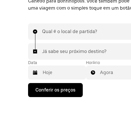
Canedo para Bonfinópolis. Você também pode s
uma viagem com o simples toque em um botão
Qual é o local de partida?
Já sabe seu próximo destino?
Data
Horário
Agora
Pressione
Conferir os preços
a
seta
para
baixo
para
interagir
com
o