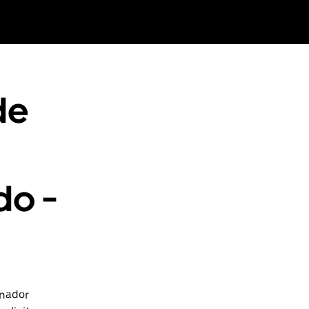
de
do -
enador