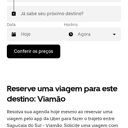
Já sabe seu próximo destino?
Data
Horário
Agora
Pressione
Conferir os preços
a
seta
para
baixo
para
interagir
com
Reserve uma viagem para este
o
calendário
destino: Viamão
e
selecionar
uma
Resolva sua agenda hoje mesmo ao reservar uma
data.
viagem pelo app da Uber para fazer o trajeto entre
Pressione
a
Sapucaia do Sul - Viamão. Solicite uma viagem com