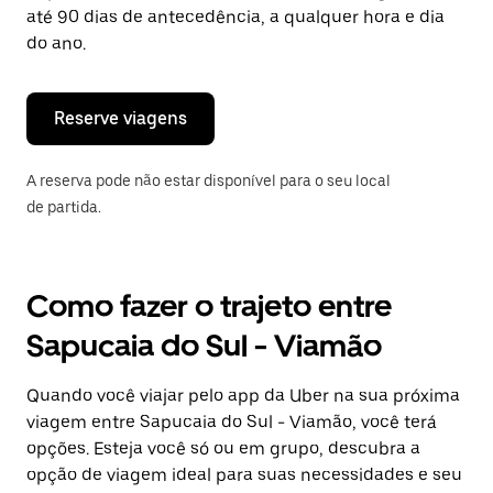
tecla
até 90 dias de antecedência, a qualquer hora e dia
“ESC”
do ano.
para
fechar
o
calendário.
Reserve viagens
A reserva pode não estar disponível para o seu local
de partida.
Como fazer o trajeto entre
Sapucaia do Sul - Viamão
Quando você viajar pelo app da Uber na sua próxima
viagem entre Sapucaia do Sul - Viamão, você terá
opções. Esteja você só ou em grupo, descubra a
opção de viagem ideal para suas necessidades e seu