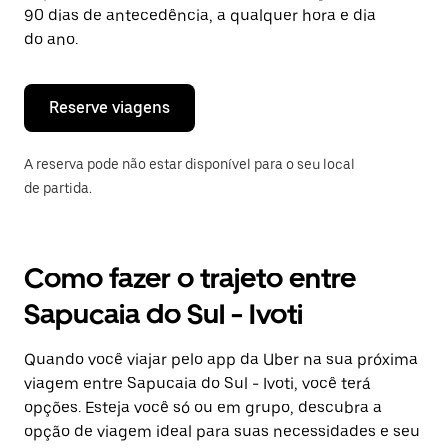
tecla
90 dias de antecedência, a qualquer hora e dia
“ESC”
do ano.
para
fechar
o
calendário.
Reserve viagens
A reserva pode não estar disponível para o seu local
de partida.
Como fazer o trajeto entre
Sapucaia do Sul - Ivoti
Quando você viajar pelo app da Uber na sua próxima
viagem entre Sapucaia do Sul - Ivoti, você terá
opções. Esteja você só ou em grupo, descubra a
opção de viagem ideal para suas necessidades e seu