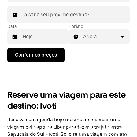
Já sabe seu próximo destino?
Data
Horário
Agora
Pressione
Conferir os preços
a
seta
para
baixo
para
interagir
com
Reserve uma viagem para este
o
calendário
destino: Ivoti
e
selecionar
uma
Resolva sua agenda hoje mesmo ao reservar uma
data.
viagem pelo app da Uber para fazer o trajeto entre
Pressione
a
Sapucaia do Sul - Ivoti. Solicite uma viagem com até