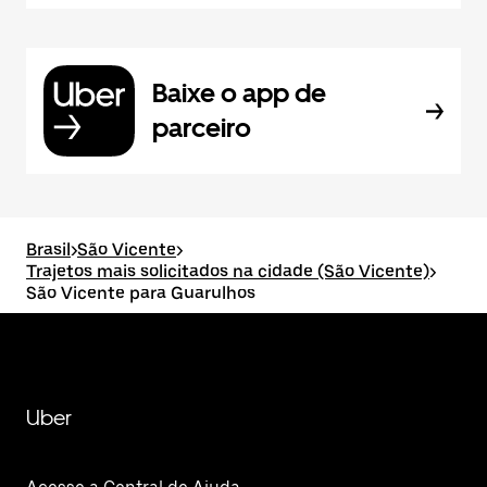
Baixe o app de
parceiro
Brasil
>
São Vicente
>
Trajetos mais solicitados na cidade (São Vicente)
>
São Vicente para Guarulhos
Uber