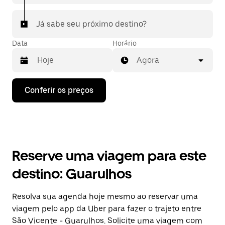
Já sabe seu próximo destino?
Data
Horário
Agora
Pressione
Conferir os preços
a
seta
para
baixo
para
interagir
com
Reserve uma viagem para este
o
calendário
destino: Guarulhos
e
selecionar
uma
Resolva sua agenda hoje mesmo ao reservar uma
data.
viagem pelo app da Uber para fazer o trajeto entre
Pressione
a
São Vicente - Guarulhos. Solicite uma viagem com