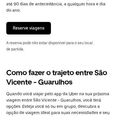
tecla
até 90 dias de antecedência, a qualquer hora e dia
“ESC”
do ano.
para
fechar
o
calendário.
Reserve viagens
A reserva pode não estar disponível para o seu local
de partida.
Como fazer o trajeto entre São
Vicente - Guarulhos
Quando você viajar pelo app da Uber na sua próxima
viagem entre São Vicente - Guarulhos, você terá
opções. Esteja você só ou em grupo, descubra a
opção de viagem ideal para suas necessidades e seu