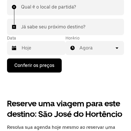
Qual é o local de partida?
Já sabe seu próximo destino?
Data
Horário
Agora
Pressione
Conferir os preços
a
seta
para
baixo
para
interagir
com
Reserve uma viagem para este
o
calendário
destino: São José do Hortêncio
e
selecionar
uma
Resolva sua agenda hoje mesmo ao reservar uma
data.