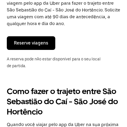
viagem pelo app da Uber para fazer o trajeto entre
Pressione
a
São Sebastião do Caí - São José do Hortêncio. Solicite
tecla
uma viagem com até 90 dias de antecedência, a
“ESC”
qualquer hora e dia do ano.
para
fechar
o
calendário.
Reserve viagens
A reserva pode não estar disponível para o seu local
de partida.
Como fazer o trajeto entre São
Sebastião do Caí - São José do
Hortêncio
Quando você viajar pelo app da Uber na sua próxima