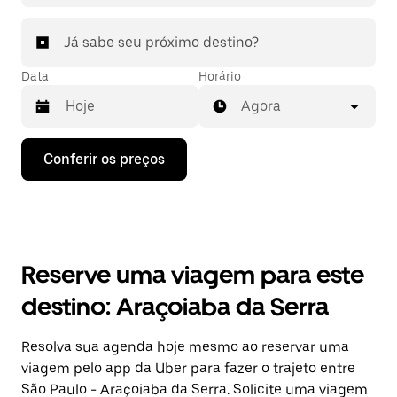
Já sabe seu próximo destino?
Data
Horário
Agora
Pressione
Conferir os preços
a
seta
para
baixo
para
interagir
com
Reserve uma viagem para este
o
calendário
destino: Araçoiaba da Serra
e
selecionar
uma
Resolva sua agenda hoje mesmo ao reservar uma
data.
viagem pelo app da Uber para fazer o trajeto entre
Pressione
a
São Paulo - Araçoiaba da Serra. Solicite uma viagem