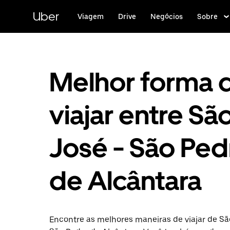
Pular
para
Uber
Viagem
Drive
Negócios
Sobre
o
conteúdo
principal
Melhor forma 
viajar entre Sã
José - São Ped
de Alcântara
Encontre as melhores maneiras de viajar de Sã