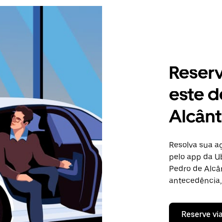
Reser
este d
Alcânt
Resolva sua 
pelo app da Ub
Pedro de Alcâ
antecedência, 
Reserve vi