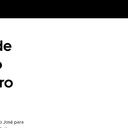
de
o
ro
o José para