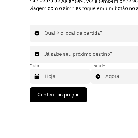
São Pedro de Alcântara. Você também pode sol
viagem com o simples toque em um botão no 
Qual é o local de partida?
Já sabe seu próximo destino?
Data
Horário
Agora
Pressione
Conferir os preços
a
seta
para
baixo
para
interagir
com
o