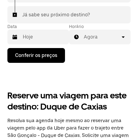
Já sabe seu próximo destino?
Data
Horário
Agora
Pressione
Conferir os preços
a
seta
para
baixo
para
interagir
com
Reserve uma viagem para este
o
calendário
destino: Duque de Caxias
e
selecionar
uma
Resolva sua agenda hoje mesmo ao reservar uma
data.
viagem pelo app da Uber para fazer o trajeto entre
Pressione
a
São Gonçalo - Duque de Caxias. Solicite uma viagem