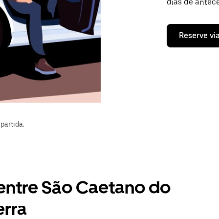
dias de antece
Reserve vi
partida.
 entre São Caetano do
erra