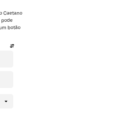
ão Caetano
m pode
 um botão