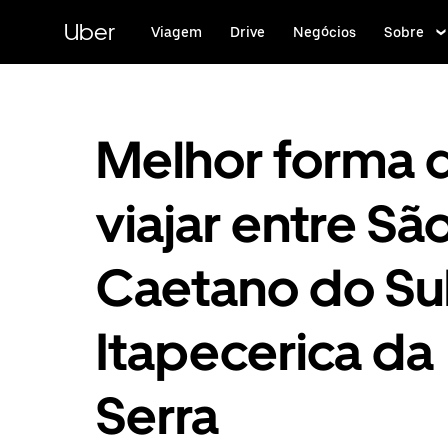
Pular
para
Uber
Viagem
Drive
Negócios
Sobre
o
conteúdo
principal
Melhor forma 
viajar entre Sã
Caetano do Sul
Itapecerica da
Serra