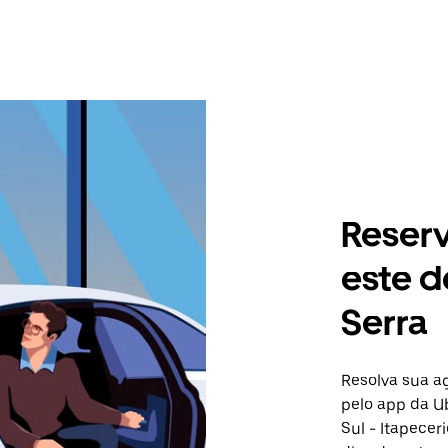
Reser
este d
Serra
Resolva sua 
pelo app da Ub
Sul - Itapecer