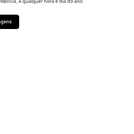
dência, a qualquer hora e dia do ano.
agens