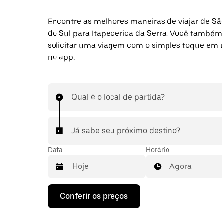
Encontre as melhores maneiras de viajar de S
do Sul para Itapecerica da Serra. Você també
solicitar uma viagem com o simples toque em
no app.
Qual é o local de partida?
Já sabe seu próximo destino?
Data
Horário
Agora
Pressione
Conferir os preços
a
seta
para