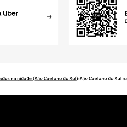
a Uber
r
E
itados na cidade (São Caetano do Sul)
>
São Caetano do Sul pa