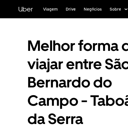
Pular
para
Uber
Viagem
Drive
Negócios
Sobre
o
conteúdo
principal
Melhor forma 
viajar entre Sã
Bernardo do
Campo - Tabo
da Serra