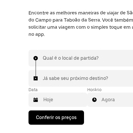
Encontre as melhores maneiras de viajar de S
do Campo para Taboão da Serra. Você també
solicitar uma viagem com o simples toque em
no app.
Qual é o local de partida?
Já sabe seu próximo destino?
Data
Horário
Agora
Pressione
Conferir os preços
a
seta
para