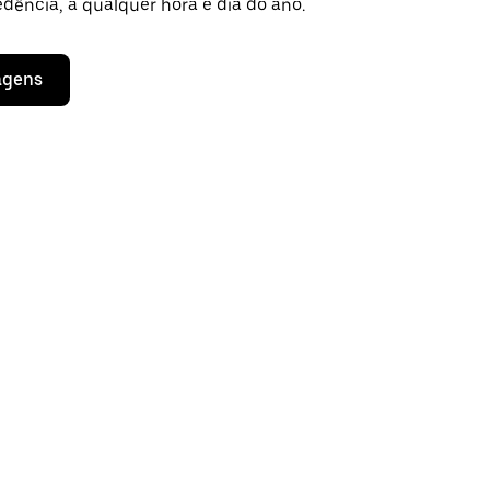
dência, a qualquer hora e dia do ano.
agens