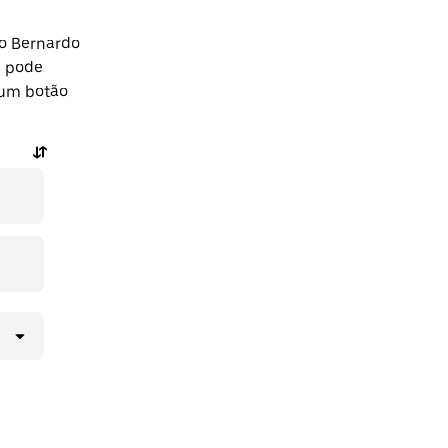
ão Bernardo
m pode
 um botão