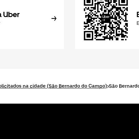
a Uber
r
E
solicitados na cidade (São Bernardo do Campo)
>
São Bernard