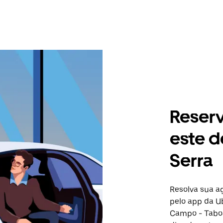
Reser
este d
Serra
Resolva sua 
pelo app da Ub
Campo - Taboã