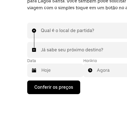
para Lagoa Santa. Você também pode solicita
viagem com o simples toque em um botão no 
Qual é o local de partida?
Já sabe seu próximo destino?
Data
Horário
Agora
Pressione
Conferir os preços
a
seta
para
baixo
para
interagir
com
o