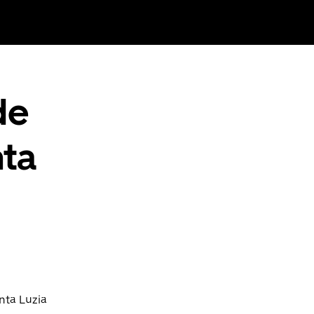
de
nta
nta Luzia