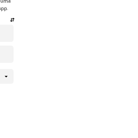
r uma
app.