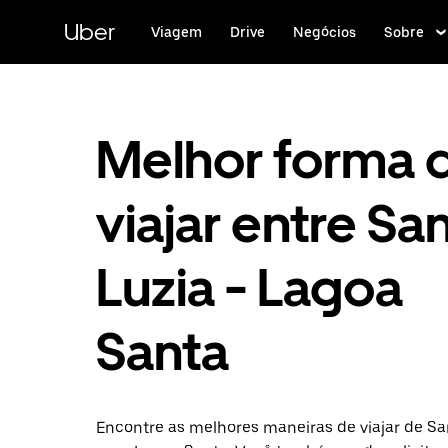
Pular
para
Uber
Viagem
Drive
Negócios
Sobre
o
conteúdo
principal
Melhor forma 
viajar entre Sa
Luzia - Lagoa
Santa
Encontre as melhores maneiras de viajar de Sa