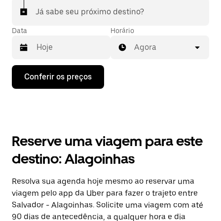
Já sabe seu próximo destino?
Data
Horário
Agora
Pressione
Conferir os preços
a
seta
para
baixo
para
interagir
com
Reserve uma viagem para este
o
calendário
destino: Alagoinhas
e
selecionar
uma
Resolva sua agenda hoje mesmo ao reservar uma
data.
viagem pelo app da Uber para fazer o trajeto entre
Pressione
a
Salvador - Alagoinhas. Solicite uma viagem com até
tecla
90 dias de antecedência, a qualquer hora e dia