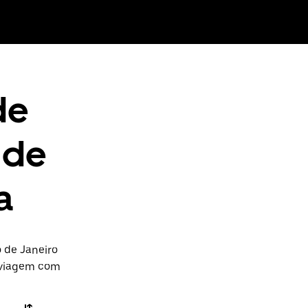
de
o de
a
 de Janeiro
a viagem com