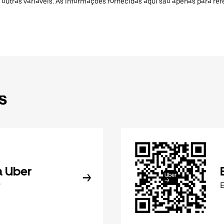
 outras variáveis. As informações fornecidas aqui são apenas para re
s
a Uber
r
E