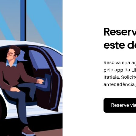
Reser
este de
Resolva sua 
pelo app da Ub
Itatiaia. Soli
antecedência, 
Reserve vi