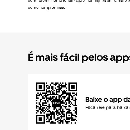
com fatores como localização, condições de trânsito e
como compromisso.
É mais fácil pelos app
Baixe o app d
Escaneie para baixa