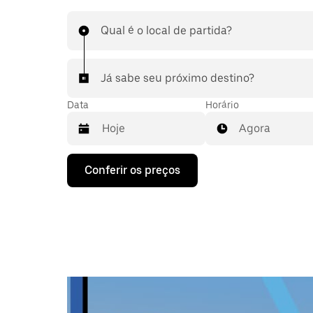
Qual é o local de partida?
Já sabe seu próximo destino?
Data
Horário
Agora
Pressione
Conferir os preços
a
seta
para
baixo
para
interagir
com
o
calendário
e
selecionar