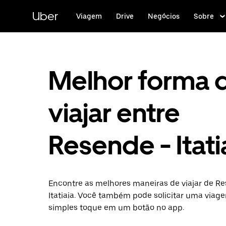
Pular
para
Uber
Viagem
Drive
Negócios
Sobre
o
conteúdo
principal
Melhor forma 
viajar entre
Resende - Itati
Encontre as melhores maneiras de viajar de R
Itatiaia. Você também pode solicitar uma via
simples toque em um botão no app.