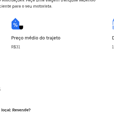
o solicitações. Faça uma viagem tranquila sabendo
ciente para o seu motorista.
Preço médio do trajeto
R$31
1
s
 local: Resende?