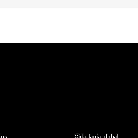
tos
Cidadania global