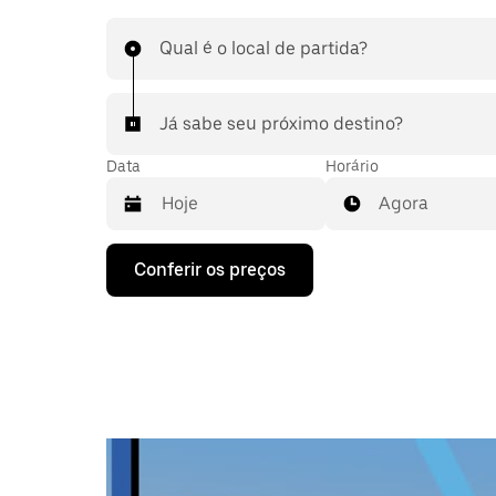
Qual é o local de partida?
Já sabe seu próximo destino?
Data
Horário
Agora
Pressione
Conferir os preços
a
seta
para
baixo
para
interagir
com
o
calendário
e
selecionar