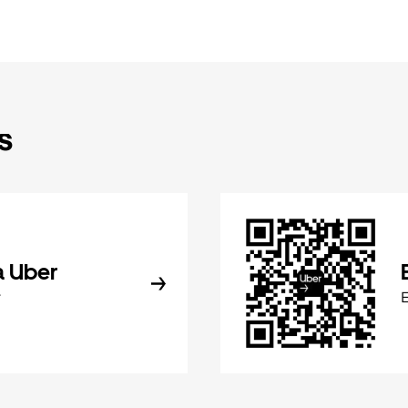
s
a Uber
r
E