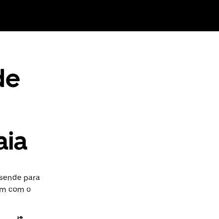
de
aia
esende para
gem com o