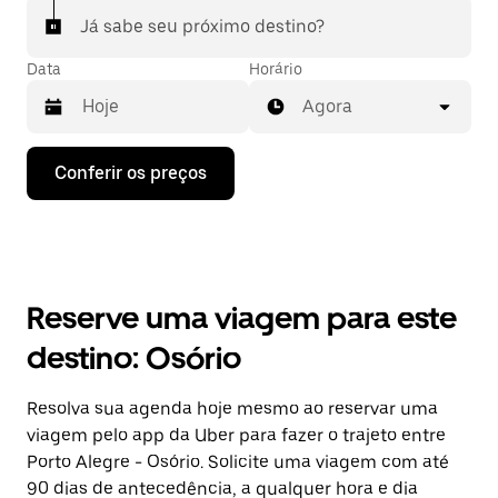
Já sabe seu próximo destino?
Data
Horário
Agora
Pressione
Conferir os preços
a
seta
para
baixo
para
interagir
com
Reserve uma viagem para este
o
calendário
destino: Osório
e
selecionar
uma
Resolva sua agenda hoje mesmo ao reservar uma
data.
viagem pelo app da Uber para fazer o trajeto entre
Pressione
a
Porto Alegre - Osório. Solicite uma viagem com até
tecla
90 dias de antecedência, a qualquer hora e dia