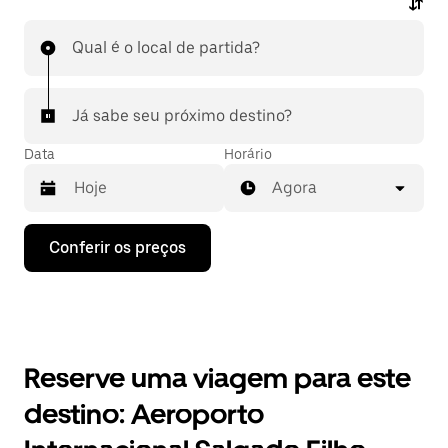
Qual é o local de partida?
Já sabe seu próximo destino?
Data
Horário
Agora
Pressione
Conferir os preços
a
seta
para
baixo
para
interagir
com
Reserve uma viagem para este
o
calendário
destino: Aeroporto
e
selecionar