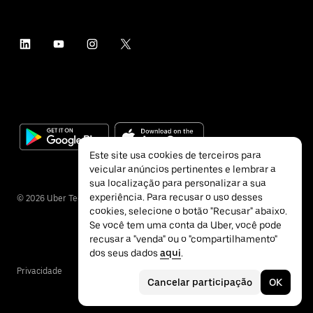
Este site usa cookies de terceiros para
veicular anúncios pertinentes e lembrar a
sua localização para personalizar a sua
experiência. Para recusar o uso desses
©
2026
Uber Technologies Inc.
cookies, selecione o botão "Recusar" abaixo.
Se você tem uma conta da Uber, você pode
recusar a "venda" ou o "compartilhamento"
dos seus dados
aqui
.
Privacidade
Acessibilidade
Termos
Cancelar participação
OK