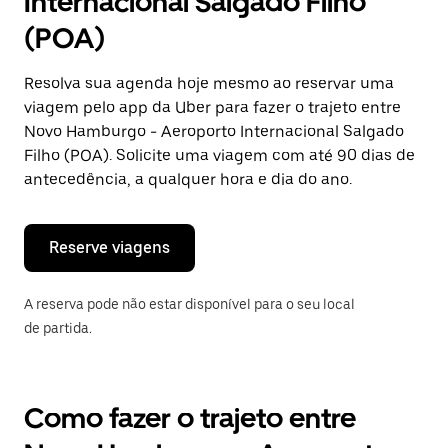
Internacional Salgado Filho
uma
data.
(POA)
Pressione
a
tecla
Resolva sua agenda hoje mesmo ao reservar uma
“ESC”
viagem pelo app da Uber para fazer o trajeto entre
para
fechar
Novo Hamburgo - Aeroporto Internacional Salgado
o
Filho (POA). Solicite uma viagem com até 90 dias de
calendário.
antecedência, a qualquer hora e dia do ano.
Reserve viagens
A reserva pode não estar disponível para o seu local
de partida.
Como fazer o trajeto entre